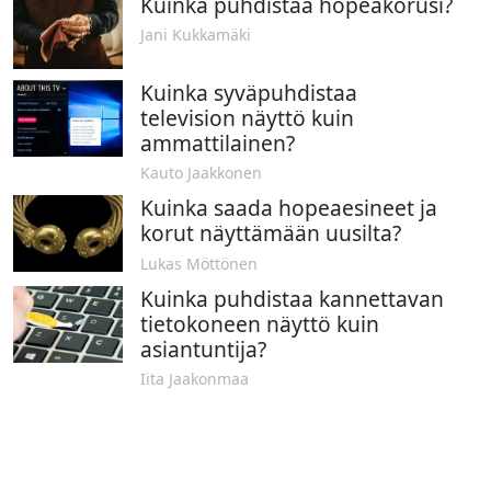
Kuinka puhdistaa hopeakorusi?
Jani Kukkamäki
Kuinka syväpuhdistaa
television näyttö kuin
ammattilainen?
Kauto Jaakkonen
Kuinka saada hopeaesineet ja
korut näyttämään uusilta?
Lukas Möttönen
Kuinka puhdistaa kannettavan
tietokoneen näyttö kuin
asiantuntija?
Iita Jaakonmaa