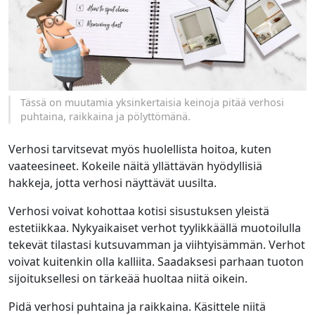
Tässä on muutamia yksinkertaisia keinoja pitää verhosi
puhtaina, raikkaina ja pölyttömänä.
Verhosi tarvitsevat myös huolellista hoitoa, kuten
vaateesineet. Kokeile näitä yllättävän hyödyllisiä
hakkeja, jotta verhosi näyttävät uusilta.
Verhosi voivat kohottaa kotisi sisustuksen yleistä
estetiikkaa. Nykyaikaiset verhot tyylikkäällä muotoilulla
tekevät tilastasi kutsuvamman ja viihtyisämmän. Verhot
voivat kuitenkin olla kalliita. Saadaksesi parhaan tuoton
sijoituksellesi on tärkeää huoltaa niitä oikein.
Pidä verhosi puhtaina ja raikkaina. Käsittele niitä