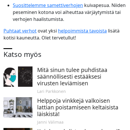
Suosittelemme samettiverhojen
kuivapesua. Niiden
peseminen kotona voi aiheuttaa värjäytymistä tai
verhojen haalistumista.
Puhtaat verhot
ovat yksi
helpoimmista tavoista
lisätä
kotisi kauneutta. Olet tervetullut!
Katso myös
Mitä sinun tulee puhdistaa
säännöllisesti estääksesi
virusten leviämisen
Lari Parkkonen
Helppoja vinkkejä valkoisen
lattian poistamiseen keltaisista
läiskistä!
Janni Välimaa