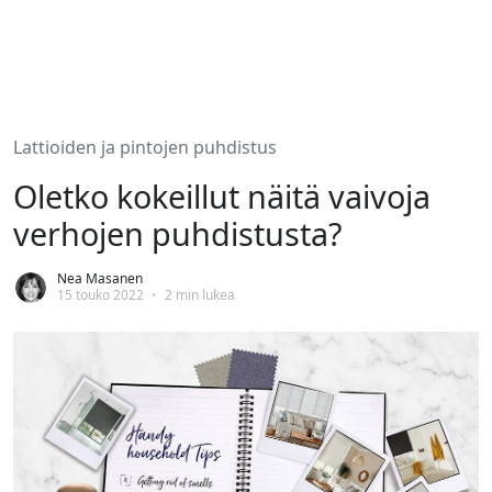
Lattioiden ja pintojen puhdistus
Oletko kokeillut näitä vaivoja
verhojen puhdistusta?
Nea Masanen
15 touko 2022
•
2 min lukea