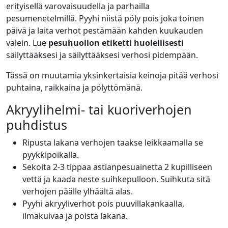
erityisellä varovaisuudella ja parhailla
pesumenetelmillä. Pyyhi niistä pöly pois joka toinen
päivä ja laita verhot pestämään kahden kuukauden
välein. Lue
pesuhuollon etiketti huolellisesti
säilyttääksesi ja säilyttääksesi verhosi pidempään.
Tässä on muutamia yksinkertaisia keinoja pitää verhosi
puhtaina, raikkaina ja pölyttömänä.
Akryylihelmi- tai kuoriverhojen
puhdistus
Ripusta lakana verhojen taakse leikkaamalla se
pyykkipoikalla.
Sekoita 2-3 tippaa astianpesuainetta 2 kupilliseen
vettä ja kaada neste suihkepulloon. Suihkuta sitä
verhojen päälle ylhäältä alas.
Pyyhi akryyliverhot pois puuvillakankaalla,
ilmakuivaa ja poista lakana.