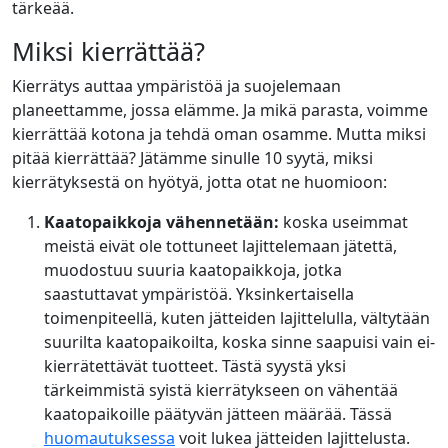
tärkeää.
Miksi kierrättää?
Kierrätys auttaa ympäristöä ja suojelemaan
planeettamme, jossa elämme. Ja mikä parasta, voimme
kierrättää kotona ja tehdä oman osamme. Mutta miksi
pitää kierrättää? Jätämme sinulle 10 syytä, miksi
kierrätyksestä on hyötyä, jotta otat ne huomioon:
Kaatopaikkoja vähennetään:
koska useimmat
meistä eivät ole tottuneet lajittelemaan jätettä,
muodostuu suuria kaatopaikkoja, jotka
saastuttavat ympäristöä. Yksinkertaisella
toimenpiteellä, kuten jätteiden lajittelulla, vältytään
suurilta kaatopaikoilta, koska sinne saapuisi vain ei-
kierrätettävät tuotteet. Tästä syystä yksi
tärkeimmistä syistä kierrätykseen on vähentää
kaatopaikoille päätyvän jätteen määrää. Tässä
huomautuksessa
voit lukea jätteiden lajittelusta.