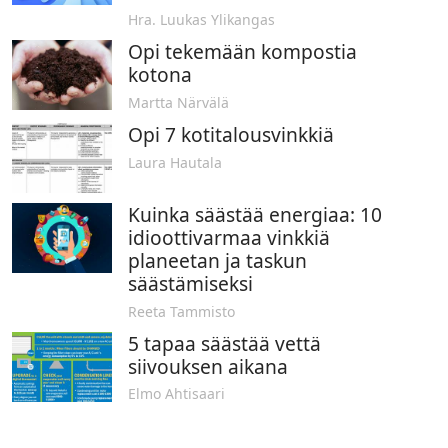
Hra. Luukas Ylikangas
Opi tekemään kompostia
kotona
Martta Närvälä
Opi 7 kotitalousvinkkiä
Laura Hautala
Kuinka säästää energiaa: 10
idioottivarmaa vinkkiä
planeetan ja taskun
säästämiseksi
Reeta Tammisto
5 tapaa säästää vettä
siivouksen aikana
Elmo Ahtisaari