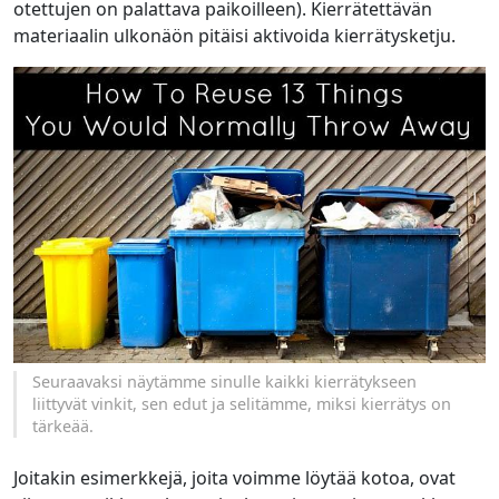
otettujen on palattava paikoilleen). Kierrätettävän
materiaalin ulkonäön pitäisi aktivoida kierrätysketju.
Seuraavaksi näytämme sinulle kaikki kierrätykseen
liittyvät vinkit, sen edut ja selitämme, miksi kierrätys on
tärkeää.
Joitakin esimerkkejä, joita voimme löytää kotoa, ovat