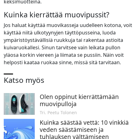
keksimuotteina.
Kuinka kierrättää muovipussit?
Jos haluat käyttää muovikasseja uudelleen kotona, voit
käyttää niitä ulkotyynyjen täyttöpusseina, luoda
ympäristöystävällisiä ruukkuja tai rakentaa astioita
kuivaruokallesi. Sinun tarvitsee vain leikata pullon
yläosa korkin viereen ja liimata se pussiin. Näin voit
helposti kaataa ruokaa sinne, missä sitä tarvitaan.
Katso myös
Olen oppinut kierrättämään
muovipulloja
Tri. Peetu Tolonen
Kuinka säästää vettä: 10 vinkkiä
veden säästämiseen ja
tuhlauksen välttämiseen