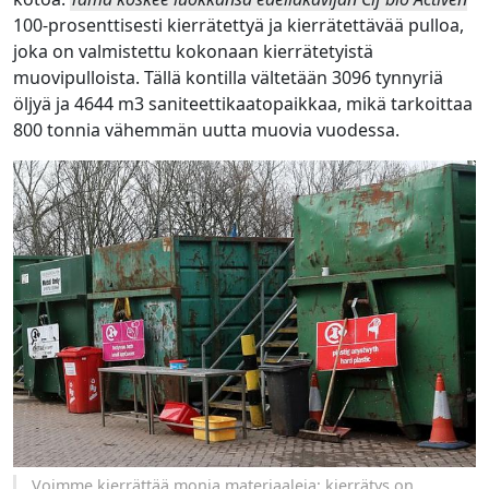
100-prosenttisesti kierrätettyä ja kierrätettävää pulloa,
joka on valmistettu kokonaan kierrätetyistä
muovipulloista. Tällä kontilla vältetään 3096 tynnyriä
öljyä ja 4644 m3 saniteettikaatopaikkaa, mikä tarkoittaa
800 tonnia vähemmän uutta muovia vuodessa.
Voimme kierrättää monia materiaaleja: kierrätys on