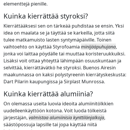
elementtejä pienille.
Kuinka kierrättää styroksi?
Kierrättääksesi sen on tärkeää puhdistaa se ensin. Yksi
idea on maalata se ja täyttää se karkeilla, jotta siitä
tulee matkamuisto lasten syntymäpäiville. Toinen
vaihtoehto on käyttää Styrofoamia
minijääpuhujana
,
jonka voi laittaa pöydälle tai muuttaa koristeruukkuiksi.
Lisäksi voit ottaa yhteyttä lähimpään osuuskuntaan ja
selvittää, kierrättävätkö he styroksi. Buenos Airesin
maakunnassa on kaksi polystyreenin kierrätyskeskusta:
Dart Pilarin kaupungissa ja Sirplast Munrossa.
Kuinka kierrättää alumiinia?
On olemassa useita luovia ideoita alumiinitölkkien
uudelleenkäyttöön kotona. Voit luoda tölkeistä
järjestäjän,
valmistaa alumiinisia kynttilänjalkoja
,
säästöpossuja lapsille tai jopa käyttää niitä