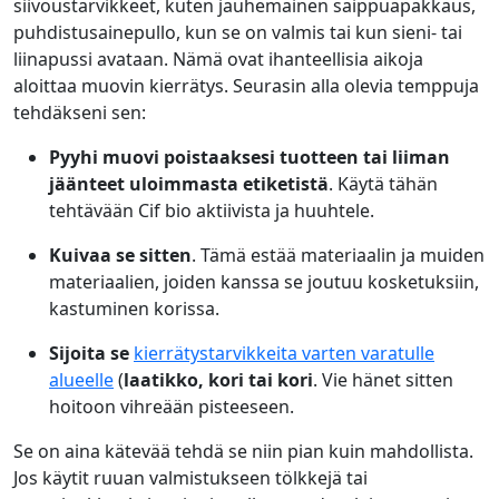
siivoustarvikkeet, kuten jauhemainen saippuapakkaus,
puhdistusainepullo, kun se on valmis tai kun sieni- tai
liinapussi avataan. Nämä ovat ihanteellisia aikoja
aloittaa muovin kierrätys. Seurasin alla olevia temppuja
tehdäkseni sen:
Pyyhi muovi poistaaksesi tuotteen tai liiman
jäänteet uloimmasta etiketistä
. Käytä tähän
tehtävään
Cif bio aktiivista
ja huuhtele.
Kuivaa se sitten
. Tämä estää materiaalin ja muiden
materiaalien, joiden kanssa se joutuu kosketuksiin,
kastuminen korissa.
Sijoita se
kierrätystarvikkeita varten varatulle
alueelle
(
laatikko, kori tai kori
. Vie hänet sitten
hoitoon vihreään pisteeseen.
Se on aina kätevää tehdä se niin pian kuin mahdollista.
Jos käytit ruuan valmistukseen tölkkejä tai