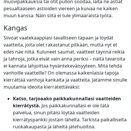
muovipakkauksia tai otit pullon soodaa, laita ne astiat
pesualtaaseen astioiden viereen ja kuivaa ne kaiken
muun kanssa. Näin siitä ei tule ylimääräistä työtä.
Kangas
Siivoat vaatekaappiasi tavalliseen tapaan ja löydät
vaatteita, joita olet rakastanut pitkään, mutta nyt et
edes näe niitä. Kuluneet saumat, vaatteet täynnä reikiä
ja tahroja, jotka eivät vain anna periksi – näitä tavaroita
ei kannata lahjoittaa hyväntekeväisyyteen. Mitä tehdä
vanhoille vaatteille? On olemassa kaikenlaisia tapoja
kierrättää vanhoja kankaita ja vaatteita. Jätämme sinulle
muutamia ideoita kierrätettäväksi:
Katso, tarjoaako paikkakunnallasi vaatteiden
kierrätystä.
Jos paikkakunnallasi ei ole tätä
palvelua, sinun pitäisi löytää vaatteiden
kierrätyspankki jostain läheltä. Tarkista paikalliselta
ruokakaupasta ja läheltä jätehuoltoa.