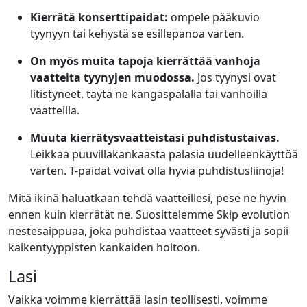
Kierrätä konserttipaidat:
ompele pääkuvio
tyynyyn tai kehystä se esillepanoa varten.
On myös muita tapoja kierrättää vanhoja
vaatteita tyynyjen muodossa.
Jos tyynysi ovat
litistyneet, täytä ne kangaspalalla tai vanhoilla
vaatteilla.
Muuta kierrätysvaatteistasi puhdistustaivas.
Leikkaa puuvillakankaasta palasia uudelleenkäyttöä
varten. T-paidat voivat olla hyviä puhdistusliinoja!
Mitä ikinä haluatkaan tehdä vaatteillesi, pese ne hyvin
ennen kuin kierrätät ne.
Suosittelemme Skip evolution
nestesaippuaa, joka puhdistaa vaatteet syvästi ja sopii
kaikentyyppisten kankaiden hoitoon.
Lasi
Vaikka voimme kierrättää lasin teollisesti, voimme