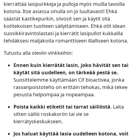
kierrättää lasipurkkeja ja pulloja myös muilla tavoilla
kotona. Itse asiassa sinulla on jo luultavasti! Ehkä
säästät kastikepurkin, siivosit sen ja käytit sitä
kotitekoisen tuotteen säilyttämiseen. Ehkä otit idean
suosikkiravintolastasi ja kierrätit lasipullot kukkailla
tehdäksesi maljakoita romanttiseen illalliseen kotona.
Tutustu alla oleviin vinkkeihin:
Ennen kuin kierrätät lasin, joko hävität sen tai
käytät sitä uudelleen, on tärkeää pestä se.
Suosittelemme käyttämään
Cif bioactivea
, jonka
rasvanpoistoteho on erittäin tehokas, mikä tekee
pesusta helpompaa ja nopeampaa.
Poista kaikki etiketit tai tarrat säiliöstä
. Laita
sitten säiliö roskakoriin tai vie se
kierrätyskeskukseen.
Jos haluat käyttää lasia uudelleen kotona, voit