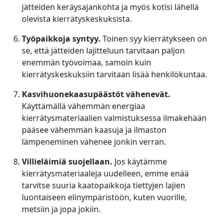
jätteiden keräysajankohta ja myös kotisi lähellä
olevista kierrätyskeskuksista.
Työpaikkoja syntyy.
Toinen syy kierrätykseen on
se, että jätteiden lajitteluun tarvitaan paljon
enemmän työvoimaa, samoin kuin
kierrätyskeskuksiin tarvitaan lisää henkilökuntaa.
Kasvihuonekaasupäästöt vähenevät.
Käyttämällä vähemmän energiaa
kierrätysmateriaalien valmistuksessa ilmakehään
pääsee vähemmän kaasuja ja ilmaston
lämpeneminen vähenee jonkin verran.
Villieläimiä suojellaan.
Jos käytämme
kierrätysmateriaaleja uudelleen, emme enää
tarvitse suuria kaatopaikkoja tiettyjen lajien
luontaiseen elinympäristöön, kuten vuorille,
metsiin ja jopa jokiin.