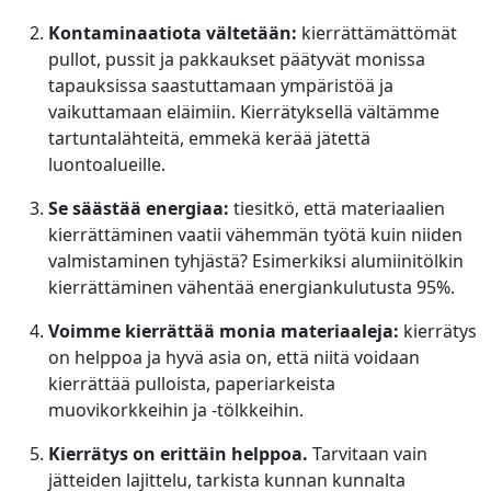
Kontaminaatiota vältetään:
kierrättämättömät
pullot, pussit ja pakkaukset päätyvät monissa
tapauksissa saastuttamaan ympäristöä ja
vaikuttamaan eläimiin. Kierrätyksellä vältämme
tartuntalähteitä, emmekä kerää jätettä
luontoalueille.
Se säästää energiaa:
tiesitkö, että materiaalien
kierrättäminen vaatii vähemmän työtä kuin niiden
valmistaminen tyhjästä? Esimerkiksi alumiinitölkin
kierrättäminen vähentää energiankulutusta 95%.
Voimme kierrättää monia materiaaleja:
kierrätys
on helppoa ja hyvä asia on, että niitä voidaan
kierrättää pulloista, paperiarkeista
muovikorkkeihin ja -tölkkeihin.
Kierrätys on erittäin helppoa.
Tarvitaan vain
jätteiden lajittelu, tarkista kunnan kunnalta