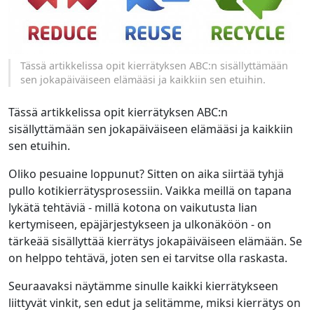
Tässä artikkelissa opit kierrätyksen ABC:n sisällyttämään
sen jokapäiväiseen elämääsi ja kaikkiin sen etuihin.
Tässä artikkelissa opit kierrätyksen ABC:n
sisällyttämään sen jokapäiväiseen elämääsi ja kaikkiin
sen etuihin.
Oliko pesuaine loppunut? Sitten on aika siirtää tyhjä
pullo kotikierrätysprosessiin. Vaikka meillä on tapana
lykätä tehtäviä - millä kotona on vaikutusta lian
kertymiseen, epäjärjestykseen ja ulkonäköön - on
tärkeää sisällyttää kierrätys jokapäiväiseen elämään. Se
on helppo tehtävä, joten sen ei tarvitse olla raskasta.
Seuraavaksi näytämme sinulle kaikki kierrätykseen
liittyvät vinkit, sen edut ja selitämme, miksi kierrätys on