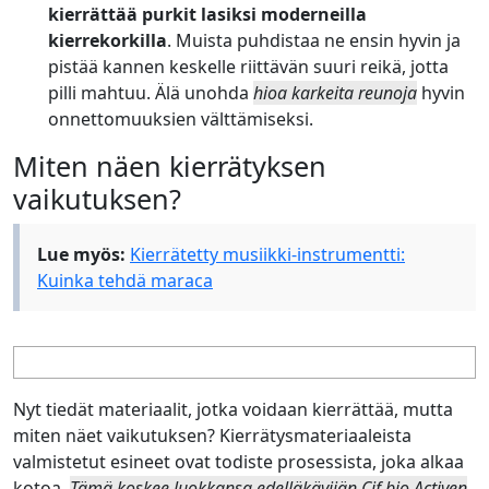
kierrättää purkit lasiksi moderneilla
kierrekorkilla
. Muista puhdistaa ne ensin hyvin ja
pistää kannen keskelle riittävän suuri reikä, jotta
pilli mahtuu. Älä unohda
hioa karkeita reunoja
hyvin
onnettomuuksien välttämiseksi.
Miten näen kierrätyksen
vaikutuksen?
Lue myös:
Kierrätetty musiikki-instrumentti:
Kuinka tehdä maraca
Nyt tiedät materiaalit, jotka voidaan kierrättää, mutta
miten näet vaikutuksen? Kierrätysmateriaaleista
valmistetut esineet ovat todiste prosessista, joka alkaa
kotoa.
Tämä koskee luokkansa edelläkävijän Cif bio Activen