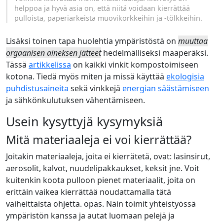
helppoa ja hyvä asia on, että niitä voidaan kierrättää
pulloista, paperiarkeista muovikorkkeihin ja -tölkkeihin.
Lisäksi toinen tapa huolehtia ympäristöstä on
muuttaa
orgaanisen aineksen jätteet
hedelmälliseksi maaperäksi.
Tässä
artikkelissa
on kaikki vinkit kompostoimiseen
kotona. Tiedä myös miten ja missä käyttää
ekologisia
puhdistusaineita
sekä vinkkejä
energian säästämiseen
ja sähkönkulutuksen vähentämiseen.
Usein kysyttyjä kysymyksiä
Mitä materiaaleja ei voi kierrättää?
Joitakin materiaaleja, joita ei kierrätetä, ovat: lasinsirut,
aerosolit, kalvot, nuudelipakkaukset, keksit jne. Voit
kuitenkin koota pulloon pienet materiaalit, joita on
erittäin vaikea kierrättää noudattamalla tätä
vaiheittaista ohjetta. opas
. Näin toimit yhteistyössä
ympäristön kanssa ja autat luomaan pelejä ja