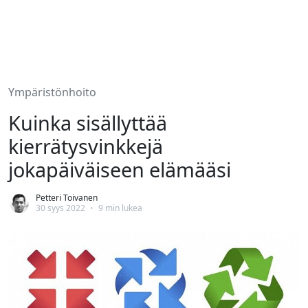
Ympäristönhoito
Kuinka sisällyttää
kierrätysvinkkejä
jokapäiväiseen elämääsi
Petteri Toivanen
30 syys 2022
•
9 min lukea