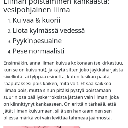
Liiman poistaminen kankaasta:
vesipohjainen liima
Kuivaa & kuorii
Liota kylmässä vedessä
Pyykinpesuaine
Pese normaalisti
Ensinnäkin, anna liiman kuivua kokonaan (se kirkastuu,
kun se on kuivunut), ja käytä sitten joko jäykkäharjaista
sivellintä tai tylppää esinettä, kuten lusikan päätä,
raaputaksesi pois kaiken, mitä voit. Et saa kaikkea
liimaa pois, mutta sinun pitäisi pystyä poistamaan
suurin osa päällyskerroksista jättäen vain liiman, joka
on kiinnittynyt kankaaseen. On erittäin tärkeää, että
jätät liiman kuivumaan, sillä sen hankaaminen sen
ollessa märkä voi vain levittää tahmeaa jäännöstä.