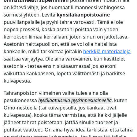
onnistuneesti superliiman
poistamiseen iholta, mikä
on kätevä vihje, jos huomaat liimanneesi vahingossa
sormesi yhteen. Levitä
kynsilakanpoistoaine
puuvillanpalalle ja pyyhi tahra varovasti. Tämä ei ole
nopea prosessi, koska asetoni poistaa vain yhden
kerroksen liimaa kerrallaan, joten sinun on jatkettava.
Asetonin haittapuoli on, että se voi olla haitallista
kankaalle, mikä tarkoittaa joitakin
herkkiä materiaaleja
saattaa värjäytyä. Ole aina varovainen, kun käsittelet
asetonia - testaa ensin sisäsaumassa! Jos asetoni
vaikuttaa kankaaseen, lopeta välittömästi ja harkitse
kuivapesua.
Tahranpoiston viimeinen vaihe tulee aina olla
pesukoneessa
hyvälaatuisella pyykinpesuaineella
, kuten
Omo-nesteellä (tai kuivapesulla, jos kankaat ovat
kuivapesua), koska tämä varmistaa, että kaikki jäljelle
jääneet tahrat poistetaan. jättää sinulle tuoreet ja
puhtaat vaatteet. On aina hyvä idea tarkistaa, että tahra