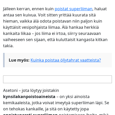
Jälleen kerran, ennen kuin
poistat superliiman
, haluat
antaa sen kuivua. Voit sitten yrittää kuurata sitä
hieman, vaikka älä odota poistavan niin paljon kuin
käyttäisit vesipohjaista liimaa. Älä hankaa herkkiä
kankaita liikaa – jos liima ei irtoa, siirry seuraavaan
vaiheeseen sen sijaan, että kuluttaisit kangasta kitkan
takia.
Lue myös:
Kuinka poistaa öljytahrat vaatteista?
Asetoni – jota löytyy joistakin
kynsilakanpoistoaineista
– on yksi ainoista
kemikaaleista, jotka voivat imeytyä superliiman läpi. Se
on tehokas kankaille, ja sitä on käytetty jopa