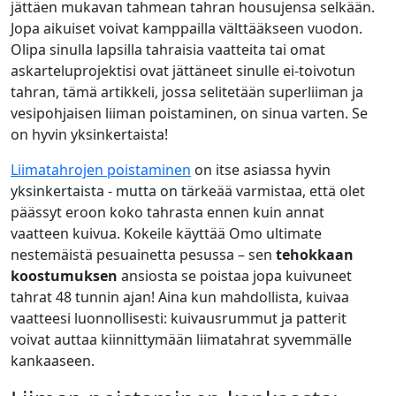
jättäen mukavan tahmean tahran housujensa selkään.
Jopa aikuiset voivat kamppailla välttääkseen vuodon.
Olipa sinulla lapsilla tahraisia vaatteita tai omat
askarteluprojektisi ovat jättäneet sinulle ei-toivotun
tahran, tämä artikkeli, jossa selitetään superliiman ja
vesipohjaisen liiman poistaminen, on sinua varten. Se
on hyvin yksinkertaista!
Liimatahrojen poistaminen
on itse asiassa hyvin
yksinkertaista - mutta on tärkeää varmistaa, että olet
päässyt eroon koko tahrasta ennen kuin annat
vaatteen kuivua. Kokeile käyttää Omo ultimate
nestemäistä pesuainetta pesussa – sen
tehokkaan
koostumuksen
ansiosta se poistaa jopa kuivuneet
tahrat 48 tunnin ajan! Aina kun mahdollista, kuivaa
vaatteesi luonnollisesti: kuivausrummut ja patterit
voivat auttaa kiinnittymään liimatahrat syvemmälle
kankaaseen.