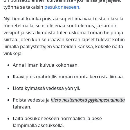
on poistettu ennen kuivaamista - jos liimaa jää jäljelle,
työnnä se takaisin
pesukoneeseen
.
Nyt tiedät kuinka poistaa superliima vaatteista oikealla
menetelmällä, se ei ole enää koettelemus, ja samoin
vesipohjaisista liimoista tulee uskomattoman helppoja
siirtää. Joten kun seuraavan kerran lapset tulevat kotiin
liimalla päällystettyjen vaatteiden kanssa, kokeile näitä
vinkkejä.
Anna liiman kuivua kokonaan.
Kaavi pois mahdollisimman monta kerrosta liimaa.
Liota kylmässä vedessä yön yli.
Poista vedestä ja
hiero nestemäistä pyykinpesuainetta
tahraan.
Laita pesukoneeseen normaalisti ja pese
lämpimällä asetuksella.