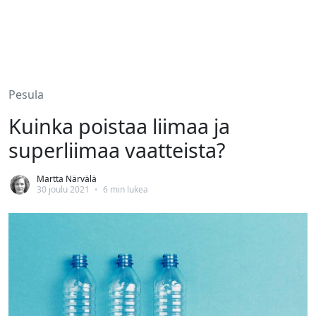
Pesula
Kuinka poistaa liimaa ja
superliimaa vaatteista?
Martta Närvälä
30 joulu 2021
•
6 min lukea