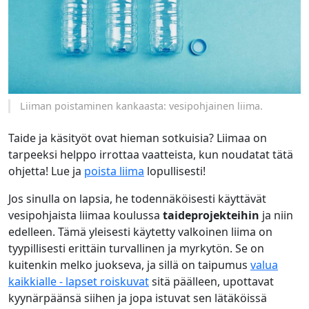
Liiman poistaminen kankaasta: vesipohjainen liima.
Taide ja käsityöt ovat hieman sotkuisia? Liimaa on
tarpeeksi helppo irrottaa vaatteista, kun noudatat tätä
ohjetta! Lue ja
poista liima
lopullisesti!
Jos sinulla on lapsia, he todennäköisesti käyttävät
vesipohjaista liimaa koulussa
taideprojekteihin
ja niin
edelleen. Tämä yleisesti käytetty valkoinen liima on
tyypillisesti erittäin turvallinen ja myrkytön. Se on
kuitenkin melko juokseva, ja sillä on taipumus
valua
kaikkialle - lapset roiskuvat
sitä päälleen, upottavat
kyynärpäänsä siihen ja jopa istuvat sen lätäköissä