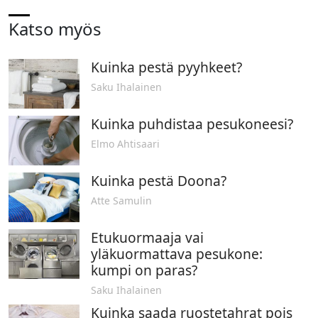
Katso myös
Kuinka pestä pyyhkeet?
Saku Ihalainen
Kuinka puhdistaa pesukoneesi?
Elmo Ahtisaari
Kuinka pestä Doona?
Atte Samulin
Etukuormaaja vai
yläkuormattava pesukone:
kumpi on paras?
Saku Ihalainen
Kuinka saada ruostetahrat pois