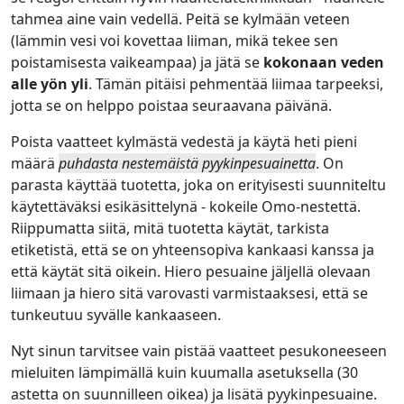
tahmea aine vain vedellä. Peitä se kylmään veteen
(lämmin vesi voi kovettaa liiman, mikä tekee sen
poistamisesta vaikeampaa) ja jätä se
kokonaan veden
alle yön yli
. Tämän pitäisi pehmentää liimaa tarpeeksi,
jotta se on helppo poistaa seuraavana päivänä.
Poista vaatteet kylmästä vedestä ja käytä heti pieni
määrä
puhdasta nestemäistä pyykinpesuainetta
. On
parasta käyttää tuotetta, joka on erityisesti suunniteltu
käytettäväksi esikäsittelynä - kokeile Omo-nestettä.
Riippumatta siitä, mitä tuotetta käytät, tarkista
etiketistä, että se on yhteensopiva kankaasi kanssa ja
että käytät sitä oikein. Hiero pesuaine jäljellä olevaan
liimaan ja hiero sitä varovasti varmistaaksesi, että se
tunkeutuu syvälle kankaaseen.
Nyt sinun tarvitsee vain pistää vaatteet pesukoneeseen
mieluiten lämpimällä kuin kuumalla asetuksella (30
astetta on suunnilleen oikea) ja lisätä pyykinpesuaine.