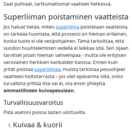
Saat puhtaat, tarttumattomat vaatteet hetkessä.
Superliiman poistaminen vaatteista
Jos haluat tietää, miten
superliima
poistetaan vaatteista,
on tärkeää huomata, että prosessi on hieman erilainen,
koska tuote ei ole vesipohjainen. Tämä tarkoittaa, että
vuodon huuhteleminen vedellä ei leikkaa sitä. Sen sijaan
tarvitset jotain hieman vahvempaa - mutta ole erityisen
varovainen herkkien kankaiden kanssa. Ennen kuin
yrität poistaa
superliimaa
, muista tarkistaa pesuohjeet
vaatteesi hoitotarrasta – jos olet epävarma siitä, onko
turvallista yrittää itse vai ei, ota ensin yhteyttä
ammatilliseen kuivapesulaan
.
Turvallisuusvaroitus
Pidä asetoni poissa lasten ulottuvilta
Kuivaa & kuorii