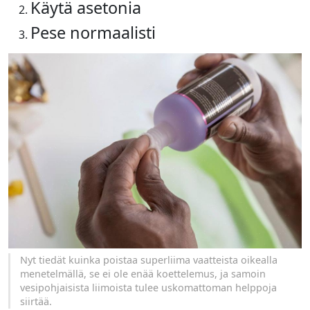
Käytä asetonia
Pese normaalisti
Nyt tiedät kuinka poistaa superliima vaatteista oikealla
menetelmällä, se ei ole enää koettelemus, ja samoin
vesipohjaisista liimoista tulee uskomattoman helppoja
siirtää.