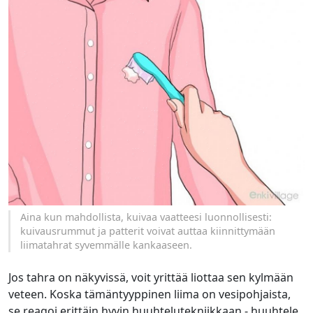
Aina kun mahdollista, kuivaa vaatteesi luonnollisesti:
kuivausrummut ja patterit voivat auttaa kiinnittymään
liimatahrat syvemmälle kankaaseen.
Jos tahra on näkyvissä, voit yrittää liottaa sen kylmään
veteen. Koska tämäntyyppinen liima on vesipohjaista,
se reagoi erittäin hyvin huuhtelutekniikkaan - huuhtele