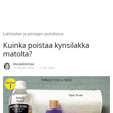
Lattioiden ja pintojen puhdistus
Kuinka poistaa kynsilakka
matolta?
Iita Jaakonmaa
19 maalis 2022
•
3 min lukea