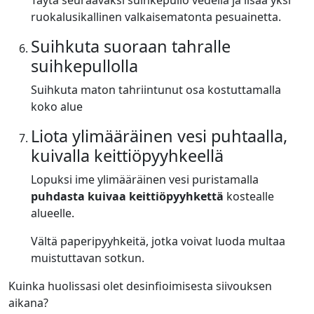
Täytä seuraavaksi suihkepullo vedellä ja lisää yksi
ruokalusikallinen valkaisematonta pesuainetta.
Suihkuta suoraan tahralle
suihkepullolla
Suihkuta maton tahriintunut osa kostuttamalla
koko alue
Liota ylimääräinen vesi puhtaalla,
kuivalla keittiöpyyhkeellä
Lopuksi ime ylimääräinen vesi puristamalla
puhdasta kuivaa keittiöpyyhkettä
kostealle
alueelle.
Vältä paperipyyhkeitä, jotka voivat luoda multaa
muistuttavan sotkun.
Kuinka huolissasi olet desinfioimisesta siivouksen
aikana?