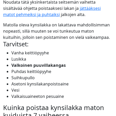
Noudata tätä yksinkertaista seitsemän vaihetta
sisältävää ohjetta poistaaksesi lakan ja
jättääksesi
matot pehmeiksi ja puhtaiksi
jalkojen alta.
Matolla oleva kynsilakka on lakattava mahdollisimman
nopeasti, sillä muuten se voi tunkeutua maton
kuituihin, jolloin sen poistaminen on vielä vaikeampaa.
Tarvitset:
Vanha keittiöpyyhe
Lusikka
Valkoinen puuvillakangas
Puhdas keittiöpyyhe
Suihkupullo
Asetoni kynsilakanpoistoaine
Vesi
Valkaisuaineeton pesuaine
Kuinka poistaa kynsilakka maton
kuiduista 7 vaiheessa