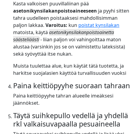
Kasta valkoisen puuvillaliinan pää
asetonikynsilakanpoistoaineeseen
ja pyyhi sitten
tahra uudelleen poistaaksesi mahdollisimman
paljon lakkaa.
Varoitus:
kun
poistat kynsilakan
matoista, käytä
asetonikynsilakanpoistoainetta
säästeliäästi
- liian paljon voi vahingoittaa maton
alustaa (varsinkin jos se on valmistettu lateksista)
sekä syövyttää itse nukan.
Muista tuulettaa alue, kun käytät tätä tuotetta, ja
harkitse suojalasien käyttöä turvallisuuden vuoksi
Paina keittiöpyyhe suoraan tahraan
Paina keittiöpyyhe tahran alueelle imeäksesi
jäännökset.
Täytä suihkepullo vedellä ja yhdellä
rkl valkaisuvapaalla pesuaineella