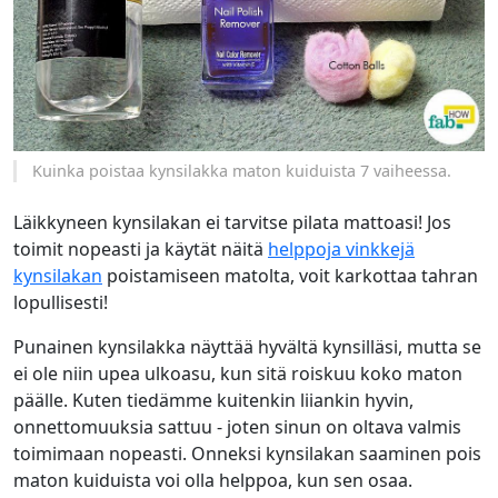
Kuinka poistaa kynsilakka maton kuiduista 7 vaiheessa.
Läikkyneen kynsilakan ei tarvitse pilata mattoasi! Jos
toimit nopeasti ja käytät näitä
helppoja vinkkejä
kynsilakan
poistamiseen matolta, voit karkottaa tahran
lopullisesti!
Punainen kynsilakka näyttää hyvältä kynsilläsi, mutta se
ei ole niin upea ulkoasu, kun sitä roiskuu koko maton
päälle. Kuten tiedämme kuitenkin liiankin hyvin,
onnettomuuksia sattuu - joten sinun on oltava valmis
toimimaan nopeasti. Onneksi kynsilakan saaminen pois
maton kuiduista voi olla helppoa, kun sen osaa.