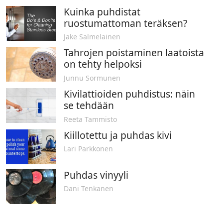
Kuinka puhdistat
ruostumattoman teräksen?
Jake Salmelainen
Tahrojen poistaminen laatoista
on tehty helpoksi
Junnu Sormunen
Kivilattioiden puhdistus: näin
se tehdään
Reeta Tammisto
Kiillotettu ja puhdas kivi
Lari Parkkonen
Puhdas vinyyli
Dani Tenkanen