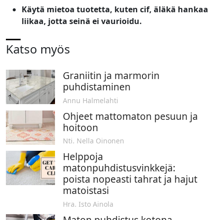
Käytä mietoa tuotetta, kuten cif, äläkä hankaa
liikaa, jotta seinä ei vaurioidu.
Katso myös
Graniitin ja marmorin
puhdistaminen
Annu Halmelahti
Ohjeet mattomaton pesuun ja
hoitoon
Nti. Nella Oinonen
Helppoja
matonpuhdistusvinkkejä:
poista nopeasti tahrat ja hajut
matoistasi
Hra. Isto Ainola
Maton puhdistus kotona