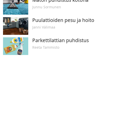
Junnu Sormunen
Puulattioiden pesu ja hoito
Janni Välimaa
Parkettilattian puhdistus
Reeta Tammisto