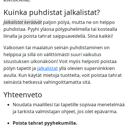
Kuinka puhdistat jalkalistat?
Jalkalistat keräävät
paljon pölyä, mutta ne on helppo
puhdistaa. Pyyhi yläosa pölypuhelimella tai kostealla
liinalla ja poista tahrat saippuavedellä. Siinä kaikki!
Valkoisen tai maalatun seinän puhdistaminen on
helppoa ja sillä on välittömästi suuri vaikutus
sisustuksen ulkonäköön! Voit myös helposti poistaa
pölyn tapetit ja
jalkalistat
yllä olevien supervinkkien
avulla. Kun käytät mietoja tuotteita, voit poistaa tahrat
seinästä hetkessä vahingoittamatta sitä.
Yhteenveto
Noudata maalillesi tai tapetille sopivaa menetelmää
ja tarkista valmistajan ohjeet, jos olet epävarma.
Poista tahrat pyyhekumilla.