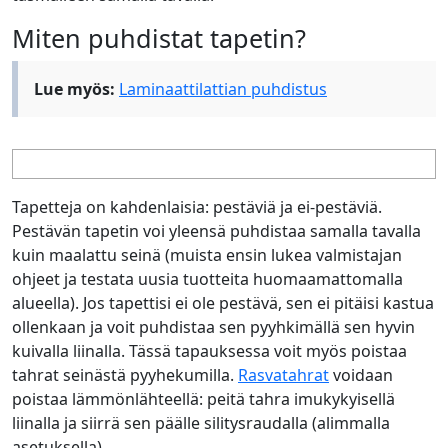
Miten puhdistat tapetin?
Lue myös:
Laminaattilattian puhdistus
Tapetteja on kahdenlaisia: pestäviä ja ei-pestäviä.
Pestävän tapetin voi yleensä puhdistaa samalla tavalla
kuin maalattu seinä (muista ensin lukea valmistajan
ohjeet ja testata uusia tuotteita huomaamattomalla
alueella). Jos tapettisi ei ole pestävä, sen ei pitäisi kastua
ollenkaan ja voit puhdistaa sen pyyhkimällä sen hyvin
kuivalla liinalla. Tässä tapauksessa voit myös poistaa
tahrat seinästä pyyhekumilla.
Rasvatahrat
voidaan
poistaa lämmönlähteellä: peitä tahra imukykyisellä
liinalla ja siirrä sen päälle silitysraudalla (alimmalla
asetuksella).