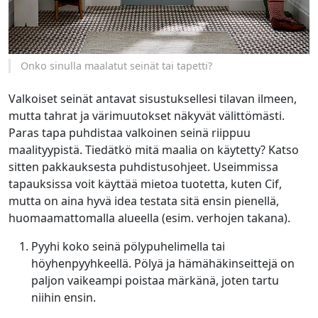
Onko sinulla maalatut seinät tai tapetti?
Valkoiset seinät antavat sisustuksellesi tilavan ilmeen,
mutta tahrat ja värimuutokset näkyvät välittömästi.
Paras tapa puhdistaa valkoinen seinä riippuu
maalityypistä. Tiedätkö mitä maalia on käytetty? Katso
sitten pakkauksesta puhdistusohjeet. Useimmissa
tapauksissa voit käyttää mietoa tuotetta, kuten Cif,
mutta on aina hyvä idea testata sitä ensin pienellä,
huomaamattomalla alueella (esim. verhojen takana).
Pyyhi koko seinä pölypuhelimella tai
höyhenpyyhkeellä. Pölyä ja hämähäkinseittejä on
paljon vaikeampi poistaa märkänä, joten tartu
niihin ensin.