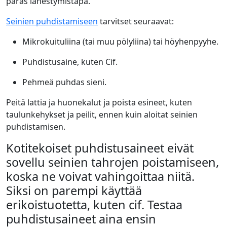
paras lähestymistapa.
Seinien puhdistamiseen
tarvitset seuraavat:
Mikrokuituliina (tai muu pölyliina) tai höyhenpyyhe.
Puhdistusaine, kuten Cif.
Pehmeä puhdas sieni.
Peitä lattia ja huonekalut ja poista esineet, kuten
taulunkehykset ja peilit, ennen kuin aloitat seinien
puhdistamisen.
Kotitekoiset puhdistusaineet eivät
sovellu seinien tahrojen poistamiseen,
koska ne voivat vahingoittaa niitä.
Siksi on parempi käyttää
erikoistuotetta, kuten cif. Testaa
puhdistusaineet aina ensin