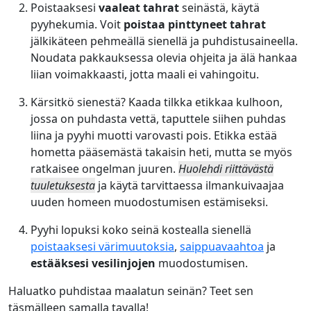
Poistaaksesi
vaaleat tahrat
seinästä, käytä
pyyhekumia. Voit
poistaa pinttyneet tahrat
jälkikäteen pehmeällä sienellä ja puhdistusaineella.
Noudata pakkauksessa olevia ohjeita ja älä hankaa
liian voimakkaasti, jotta maali ei vahingoitu.
Kärsitkö sienestä? Kaada tilkka etikkaa kulhoon,
jossa on puhdasta vettä, taputtele siihen puhdas
liina ja pyyhi muotti varovasti pois. Etikka estää
hometta pääsemästä takaisin heti, mutta se myös
ratkaisee ongelman juuren.
Huolehdi riittävästä
tuuletuksesta
ja käytä tarvittaessa ilmankuivaajaa
uuden homeen muodostumisen estämiseksi.
Pyyhi lopuksi koko seinä kostealla sienellä
poistaaksesi värimuutoksia
,
saippuavaahtoa
ja
estääksesi vesilinjojen
muodostumisen.
Haluatko puhdistaa maalatun seinän? Teet sen
täsmälleen samalla tavalla!