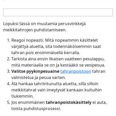
Lopuksi tässä on muutamia perusvinkkejä
meikkitahrojen puhdistamiseen.
Reagoi nopeasti. Mitä nopeammin käsittelet
värjättyä aluetta, sitä todennäköisemmin saat
tahran pois ensimmäisellä kerralla.
Tarkista aina ensin likaisen vaatteen pesulappu,
mitä materiaalia se on ja kestääkö se vesipesua.
Valitse pyykinpesuaine
tahranpoistoon
tahran
valmistelua ja pesua varten.
Älä hankaa tahriintunutta aluetta, sillä silloin
meikkitahrat vain imeytyvät kankaan kuituihin
tiukemmin.
Jos ensimmäinen
tahranpoistokäsittely
ei auta,
toista puhdistusprosessi.