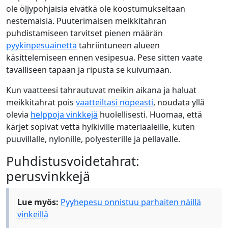
ole öljypohjaisia eivätkä ole koostumukseltaan
nestemäisiä. Puuterimaisen meikkitahran
puhdistamiseen tarvitset pienen määrän
pyykinpesuainetta
tahriintuneen alueen
käsittelemiseen ennen vesipesua. Pese sitten vaate
tavalliseen tapaan ja ripusta se kuivumaan.
Kun vaatteesi tahrautuvat meikin aikana ja haluat
meikkitahrat pois
vaatteiltasi nopeasti
, noudata yllä
olevia
helppoja vinkkejä
huolellisesti. Huomaa, että
kärjet sopivat vettä hylkiville materiaaleille, kuten
puuvillalle, nylonille, polyesterille ja pellavalle.
Puhdistusvoidetahrat:
perusvinkkejä
Lue myös:
Pyyhepesu onnistuu parhaiten näillä
vinkeillä