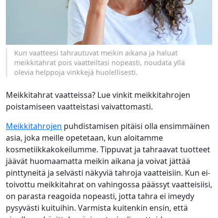
Kun vaatteesi tahrautuvat meikin aikana ja haluat
meikkitahrat pois vaatteiltasi nopeasti, noudata yllä
olevia helppoja vinkkejä huolellisesti.
Meikkitahrat vaatteissa? Lue vinkit meikkitahrojen
poistamiseen vaatteistasi vaivattomasti.
Meikkitahrojen
puhdistamisen pitäisi olla ensimmäinen
asia, joka meille opetetaan, kun aloitamme
kosmetiikkakokeilumme. Tippuvat ja tahraavat tuotteet
jäävät huomaamatta meikin aikana ja voivat jättää
pinttyneitä ja selvästi näkyviä tahroja vaatteisiin. Kun ei-
toivottu meikkitahrat on vahingossa päässyt vaatteisiisi,
on parasta reagoida nopeasti, jotta tahra ei imeydy
pysyvästi kuituihin. Varmista kuitenkin ensin, että