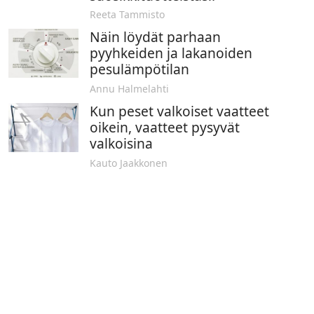
Reeta Tammisto
Näin löydät parhaan
pyyhkeiden ja lakanoiden
pesulämpötilan
Annu Halmelahti
Kun peset valkoiset vaatteet
oikein, vaatteet pysyvät
valkoisina
Kauto Jaakkonen