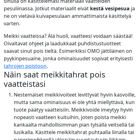
sinulla on käsittelemäsi materiaali vaatteiden
pesuliinassa. Jotkut materiaalit eivät
kestä vesipesua
ja
ne on vietävä kuivapesulaan ammattimaista käsittelyä
varten.
Meikki vaatteissa? Älä huoli, vaatteesi voidaan säästää!
Oivaltavat ohjeet ja laadukkaat puhdistustuotteet
saavat sinut pois tieltä. Esimerkiksi
OMO jättiläinen
on
pyykinpesuaine, jonka ominaisuudet sopivat erityisesti
tahrojen poistoon
.
Näin saat meikkitahrat pois
vaatteistasi
Nestemäiset meikkivoiteet levittyvät hyvin kasvoille,
mutta sama ominaisuus ei ole yhtä miellyttävä, kun
tuote päätyy vaatteisiin. Meikkivoide imeytyy hyvin
nopeasti vaatteen kuituihin, joten poista meikki
kankaalta mahdollisimman pian tylsällä veitsellä tai
lusikalla. Käsittele meikkitahrat puhtaalla liinalla tai
paperipyyhkeellä ylöspäin suuntautuvin liikkein,