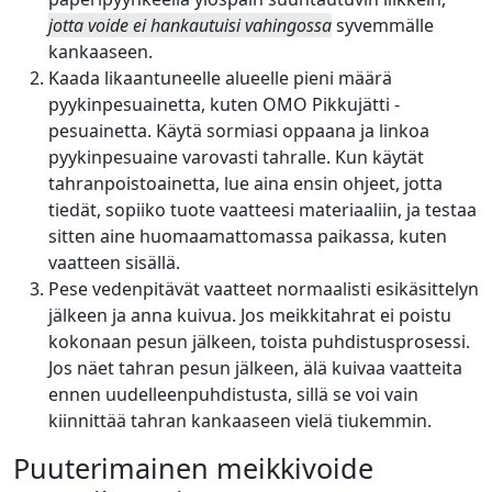
jotta voide ei hankautuisi vahingossa
syvemmälle
kankaaseen.
Kaada likaantuneelle alueelle pieni määrä
pyykinpesuainetta, kuten OMO Pikkujätti -
pesuainetta. Käytä sormiasi oppaana ja linkoa
pyykinpesuaine varovasti tahralle. Kun käytät
tahranpoistoainetta, lue aina ensin ohjeet, jotta
tiedät, sopiiko tuote vaatteesi materiaaliin, ja testaa
sitten aine huomaamattomassa paikassa, kuten
vaatteen sisällä.
Pese vedenpitävät vaatteet normaalisti esikäsittelyn
jälkeen ja anna kuivua. Jos meikkitahrat ei poistu
kokonaan pesun jälkeen, toista puhdistusprosessi.
Jos näet tahran pesun jälkeen, älä kuivaa vaatteita
ennen uudelleenpuhdistusta, sillä se voi vain
kiinnittää tahran kankaaseen vielä tiukemmin.
Puuterimainen meikkivoide