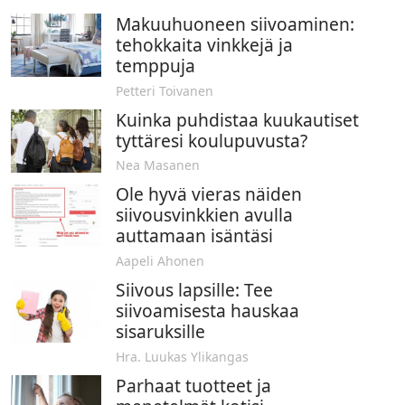
Makuuhuoneen siivoaminen:
tehokkaita vinkkejä ja
temppuja
Petteri Toivanen
Kuinka puhdistaa kuukautiset
tyttäresi koulupuvusta?
Nea Masanen
Ole hyvä vieras näiden
siivousvinkkien avulla
auttamaan isäntäsi
Aapeli Ahonen
Siivous lapsille: Tee
siivoamisesta hauskaa
sisaruksille
Hra. Luukas Ylikangas
Parhaat tuotteet ja