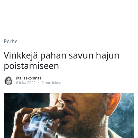
Perhe
Vinkkejä pahan savun hajun
poistamiseen
Iita Jaakonmaa
6 loka 2022
•
3 min lukea