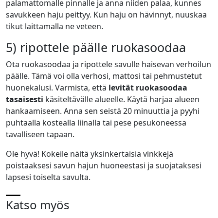
palamattomalle pinnalle ja anna niiden palaa, kunnes
savukkeen haju peittyy. Kun haju on hävinnyt, nuuskaa
tikut laittamalla ne veteen.
5) ripottele päälle ruokasoodaa
Ota ruokasoodaa ja ripottele savulle haisevan verhoilun
päälle. Tämä voi olla verhosi, mattosi tai pehmustetut
huonekalusi. Varmista, että
levität ruokasoodaa
tasaisesti
käsiteltävälle alueelle. Käytä harjaa alueen
hankaamiseen. Anna sen seistä 20 minuuttia ja pyyhi
puhtaalla kostealla liinalla tai pese pesukoneessa
tavalliseen tapaan.
Ole hyvä! Kokeile näitä yksinkertaisia vinkkejä
poistaaksesi savun hajun huoneestasi ja suojataksesi
lapsesi toiselta savulta.
Katso myös