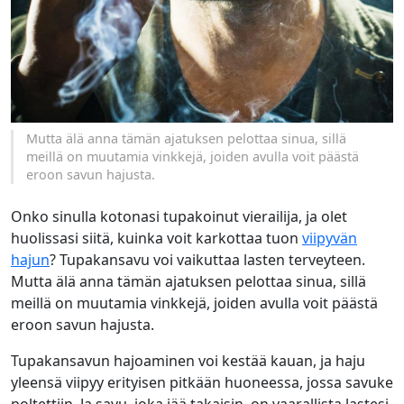
Mutta älä anna tämän ajatuksen pelottaa sinua, sillä
meillä on muutamia vinkkejä, joiden avulla voit päästä
eroon savun hajusta.
Onko sinulla kotonasi tupakoinut vierailija, ja olet
huolissasi siitä, kuinka voit karkottaa tuon
viipyvän
hajun
? Tupakansavu voi vaikuttaa lasten terveyteen.
Mutta älä anna tämän ajatuksen pelottaa sinua, sillä
meillä on muutamia vinkkejä, joiden avulla voit päästä
eroon savun hajusta.
Tupakansavun hajoaminen voi kestää kauan, ja haju
yleensä viipyy erityisen pitkään huoneessa, jossa savuke
poltettiin. Ja savu, joka jää takaisin, on vaarallista lastesi