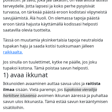
terveydelle. Jotta lapsesi ja koko perhe pysyisivät
turvassa, on tärkeää päästä eroon kodistasi viipyneistä
savujäämistä. Älä huoli. On olemassa tapoja päästä
eroon tästä hajusta käyttämällä kodissasi helposti
saatavilla olevia tuotteita.
Tässä on muutamia yksinkertaisia tapoja neutraloida
tupakan haju ja saada kotisi tuoksumaan jälleen
raikkaalta.
Jos sinulla on tuulettimet, kytke ne päälle, jos joku
tupakoi kotona. Tämä poistaa savun helposti.
1) avaa ikkunat
Ikkunoiden avaaminen auttaa savua ulos ja
raitista
ilmaa
sisään. Vielä parempi, jos
tupakoiva vierailija
harkitsee istuvansa
avoimen ikkunan ääressä ja puhaltaa
savun ulos ikkunasta. Tämä estää savun kerääntymisen
sisätiloihin.