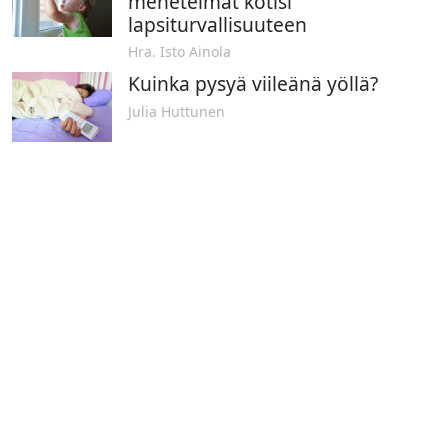
menetelmät kotisi
lapsiturvallisuuteen
Hra. Isto Ainola
Kuinka pysyä viileänä yöllä?
Julia Huttunen