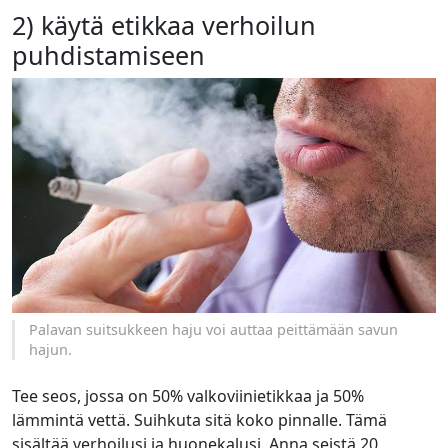
2) käytä etikkaa verhoilun
puhdistamiseen
Palavan suitsukkeen haju voi auttaa peittämään savun
hajun.
Tee seos, jossa on 50% valkoviinietikkaa ja 50%
lämmintä vettä. Suihkuta sitä koko pinnalle. Tämä
sisältää verhoilusi ja huonekalusi. Anna seistä 20