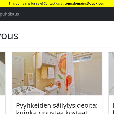
This domain is for sale! Contact us at
tomsdomains@duck.com
 puhdistus
vous
Pyyhkeiden säilytysideoita:
kuinka ripustaa kosteat