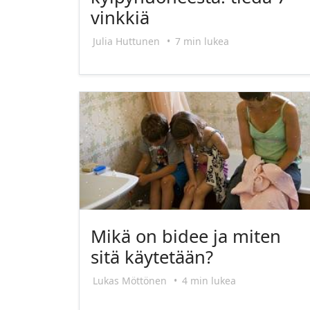
vinkkiä
Julia Huttunen
•
7 min lukea
Mikä on bidee ja miten
sitä käytetään?
Lukas Möttönen
•
4 min lukea