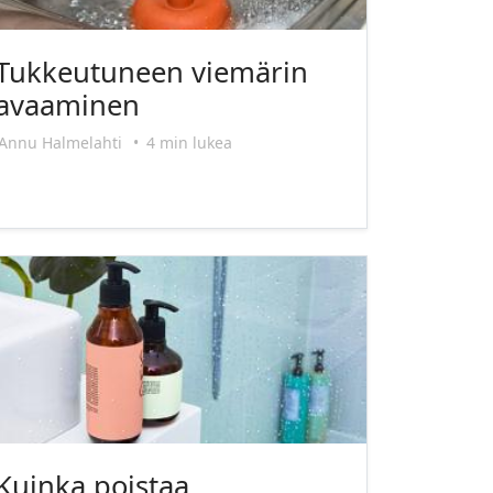
Tukkeutuneen viemärin
avaaminen
Annu Halmelahti
•
4 min lukea
Kuinka poistaa