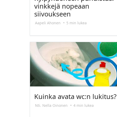
vinkkejä nopeaan
siivoukseen
Aapeli Ahonen
•
5 min lukea
Kuinka avata wc:n lukitus?
Nti. Nella Oinonen
•
4 min lukea