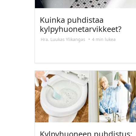
Kuinka puhdistaa
kylpyhuonetarvikkeet?
Hra. Luukas Ylikangas
•
4 min lukea
Kylpyhuoneen puhdistus: