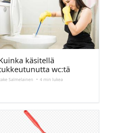
Kuinka käsitellä
tukkeutunutta wc:tä
Jake Salmelainen
•
4 min lukea