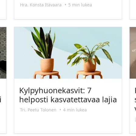
Hra. Konsta Itävaara
•
5 min lukea
Kylpyhuonekasvit: 7
i
helposti kasvatettavaa lajia
Tri. Peetu Tolonen
•
4 min lukea