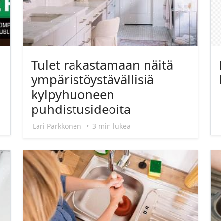
Tulet rakastamaan näitä
ympäristöystävällisiä
kylpyhuoneen
puhdistusideoita
Lari Parkkonen
•
3 min lukea