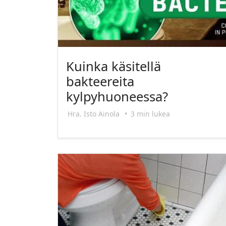
Kuinka käsitellä
bakteereita
kylpyhuoneessa?
Hra. Isto Ainola
•
3 min lukea