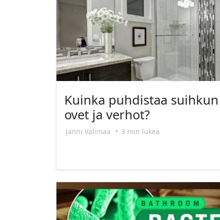
Kuinka puhdistaa suihkun
ovet ja verhot?
Janni Välimaa
•
3 min lukea