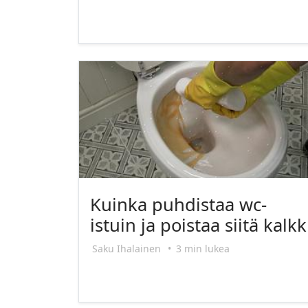
Kuinka puhdistaa wc-
istuin ja poistaa siitä kalkk
Saku Ihalainen
•
3 min lukea