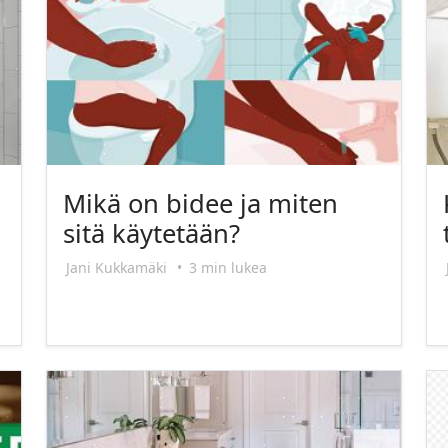
Mikä on bidee ja miten
sitä käytetään?
Jani Kukkamäki
•
3 min lukea