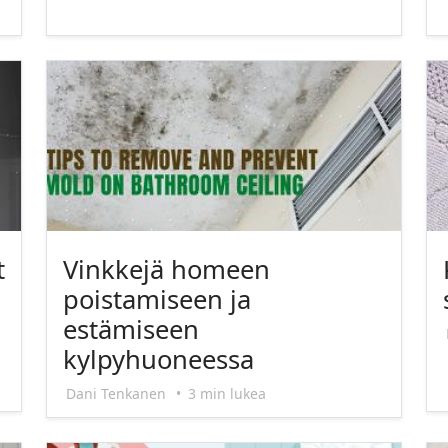
t
Vinkkejä homeen
poistamiseen ja
estämiseen
kylpyhuoneessa
Dani Tenkanen
•
3 min lukea