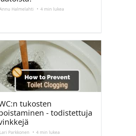
Annu Halmelahti
•
4 min lukea
WC:n tukosten
poistaminen - todistettuja
vinkkejä
Lari Parkkonen
•
4 min lukea