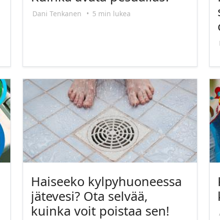
Dani Tenkanen
•
5 min lukea
Haiseeko kylpyhuoneessa
jätevesi? Ota selvää,
kuinka voit poistaa sen!