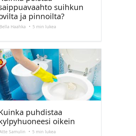
saippuavaahto suihkun
ovilta ja pinnoilta?
Bella Haahka
•
5 min lukea
Kuinka puhdistaa
kylpyhuoneesi oikein
Atte Samulin
•
5 min lukea