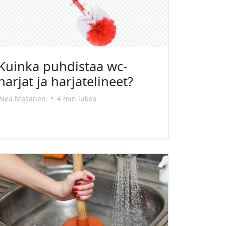
Kuinka puhdistaa wc-
harjat ja harjatelineet?
Nea Masanen
•
4 min lukea