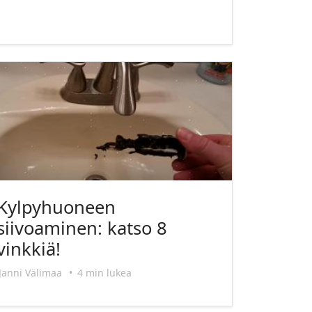
Kylpyhuoneen
siivoaminen: katso 8
vinkkiä!
Janni Välimaa
•
4 min lukea