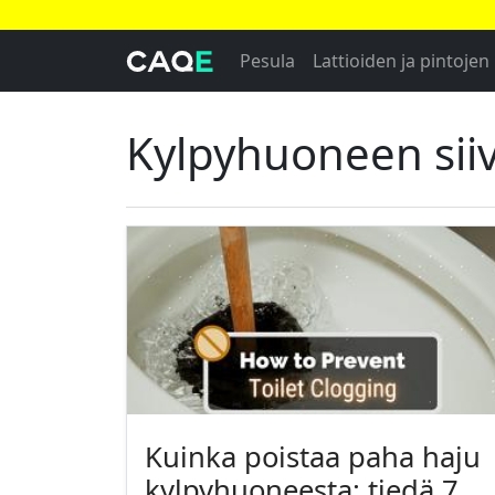
Pesula
Lattioiden ja pintojen
Kylpyhuoneen sii
Kuinka poistaa paha haju
kylpyhuoneesta: tiedä 7