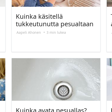
Kuinka käsitellä
tukkeutunutta pesualtaan
Aapeli Ahonen
•
3 min lukea
Kuinka avata pesuallas?