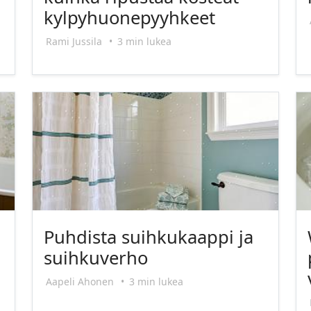
kylpyhuonepyyhkeet
Rami Jussila
•
3 min lukea
Puhdista suihkukaappi ja
suihkuverho
Aapeli Ahonen
•
3 min lukea