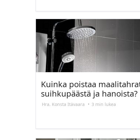
Kuinka poistaa maalitahra
suihkupäästä ja hanoista?
Hra. Konsta Itävaara
•
3 min lukea