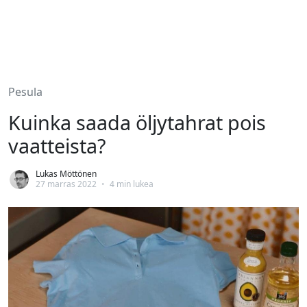
Pesula
Kuinka saada öljytahrat pois
vaatteista?
Lukas Möttönen
27 marras 2022
•
4 min lukea