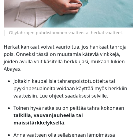
Öljytahrojen puhdistaminen vaatteista: herkät vaatteet.
Herkät kankaat voivat vaurioitua, jos hankaat tahroja
pois. Onneksi tässä on muutamia käteviä vinkkejä,
joiden avulla voit käsitellä herkkujasi, mukaan lukien
Abayas.
Joitakin kaupallisia tahranpoistotuotteita tai
pyykinpesuaineita voidaan käyttää myös herkkiin
vaatteisiin. Lue ohjeet saadaksesi selville.
Toinen hyvä ratkaisu on peittää tahra kokonaan
talkilla, vauvanjauheella tai
maissitärkkelyksellä
.
Anna vaatteen olla sellaisenaan lämpimässä