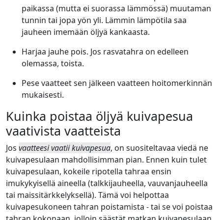
paikassa (mutta ei suorassa lämmössä) muutaman
tunnin tai jopa yön yli. Lämmin lämpötila saa
jauheen imemään öljyä kankaasta.
Harjaa jauhe pois. Jos rasvatahra on edelleen
olemassa, toista.
Pese vaatteet sen jälkeen vaatteen hoitomerkinnän
mukaisesti.
Kuinka poistaa öljyä kuivapesua
vaativista vaatteista
Jos
vaatteesi vaatii kuivapesua
, on suositeltavaa viedä ne
kuivapesulaan mahdollisimman pian. Ennen kuin tulet
kuivapesulaan, kokeile ripotella tahraa ensin
imukykyisellä aineella (talkkijauheella, vauvanjauheella
tai maissitärkkelyksellä). Tämä voi helpottaa
kuivapesukoneen tahran poistamista - tai se voi poistaa
tahran kokonaan, jolloin säästät matkan kuivapesulaan.