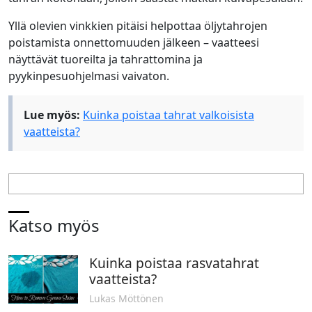
Yllä olevien vinkkien pitäisi helpottaa öljytahrojen
poistamista onnettomuuden jälkeen – vaatteesi
näyttävät tuoreilta ja tahrattomina ja
pyykinpesuohjelmasi vaivaton.
Lue myös:
Kuinka poistaa tahrat valkoisista
vaatteista?
Katso myös
Kuinka poistaa rasvatahrat
vaatteista?
Lukas Möttönen