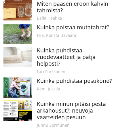
Miten pääsen eroon kahvin
tahroista?
Bella Haahka
Kuinka poistaa mutatahrat?
Hra. Konsta Itävaara
Kuinka puhdistaa
vuodevaatteet ja patja
helposti?
Lari Parkkonen
Kuinka puhdistaa pesukone?
Rami Jussila
Kuinka minun pitäisi pestä
arkahousut?: neuvoja
vaatteiden pesuun
Junnu Sormunen