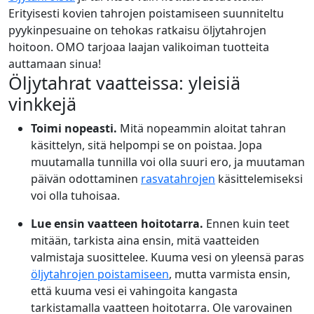
Erityisesti kovien tahrojen poistamiseen suunniteltu
pyykinpesuaine on tehokas ratkaisu öljytahrojen
hoitoon. OMO tarjoaa laajan valikoiman tuotteita
auttamaan sinua!
Öljytahrat vaatteissa: yleisiä
vinkkejä
Toimi nopeasti.
Mitä nopeammin aloitat tahran
käsittelyn, sitä helpompi se on poistaa. Jopa
muutamalla tunnilla voi olla suuri ero, ja muutaman
päivän odottaminen
rasvatahrojen
käsittelemiseksi
voi olla tuhoisaa.
Lue ensin vaatteen hoitotarra.
Ennen kuin teet
mitään, tarkista aina ensin, mitä vaatteiden
valmistaja suosittelee. Kuuma vesi on yleensä paras
öljytahrojen poistamiseen
, mutta varmista ensin,
että kuuma vesi ei vahingoita kangasta
tarkistamalla vaatteen hoitotarra. Ole varovainen