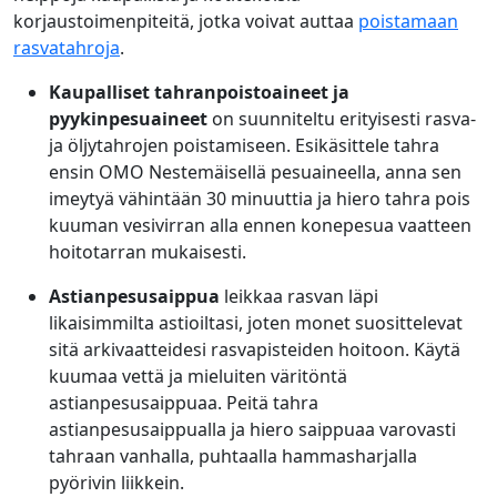
korjaustoimenpiteitä, jotka voivat auttaa
poistamaan
rasvatahroja
.
Kaupalliset tahranpoistoaineet ja
pyykinpesuaineet
on suunniteltu erityisesti rasva-
ja öljytahrojen poistamiseen. Esikäsittele tahra
ensin OMO Nestemäisellä pesuaineella, anna sen
imeytyä vähintään 30 minuuttia ja hiero tahra pois
kuuman vesivirran alla ennen konepesua vaatteen
hoitotarran mukaisesti.
Astianpesusaippua
leikkaa rasvan läpi
likaisimmilta astioiltasi, joten monet suosittelevat
sitä arkivaatteidesi rasvapisteiden hoitoon. Käytä
kuumaa vettä ja mieluiten väritöntä
astianpesusaippuaa. Peitä tahra
astianpesusaippualla ja hiero saippuaa varovasti
tahraan vanhalla, puhtaalla hammasharjalla
pyörivin liikkein.