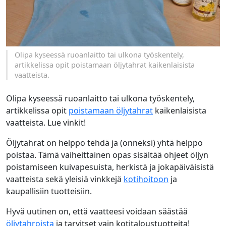
Olipa kyseessä ruoanlaitto tai ulkona työskentely,
artikkelissa opit poistamaan öljytahrat kaikenlaisista
vaatteista.
Olipa kyseessä ruoanlaitto tai ulkona työskentely,
artikkelissa opit
poistamaan öljytahrat
kaikenlaisista
vaatteista. Lue vinkit!
Öljytahrat on helppo tehdä ja (onneksi) yhtä helppo
poistaa. Tämä vaiheittainen opas sisältää ohjeet öljyn
poistamiseen kuivapesuista, herkistä ja jokapäiväisistä
vaatteista sekä yleisiä vinkkejä
kotihoitoon
ja
kaupallisiin tuotteisiin.
Hyvä uutinen on, että vaatteesi voidaan säästää
öljytahroista
ja tarvitset vain kotitaloustuotteita!