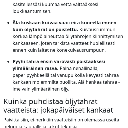
käsitellessäsi kuumaa vettä välttääksesi
loukkaantumisen.
Älä koskaan kuivaa vaatteita koneella ennen
kuin öljytahrat on poistettu.
Kuivausrummun
korkea lämpö aiheuttaa öljytahrojen kiinnittymisen
kankaaseen, joten tarkista vaatteet huolellisesti
ennen kuin laitat ne konekuivausrumpuun.
Pyyhi tahra ensin varovasti poistaaksesi
ylimääräinen rasva.
Paina nenäliinalla,
paperipyyhkeellä tai vanupuikolla kevyesti tahraa
kankaan molemmilta puolilta. Älä hankaa tahraa -
ime vain ylimääräinen öljy.
Kuinka puhdistaa öljytahrat
vaatteista: jokapäiväiset kankaat
Päivittäisiin, ei-herkkiin vaatteisiin on olemassa useita
helppoja kaupallisia ja kotitekoisia