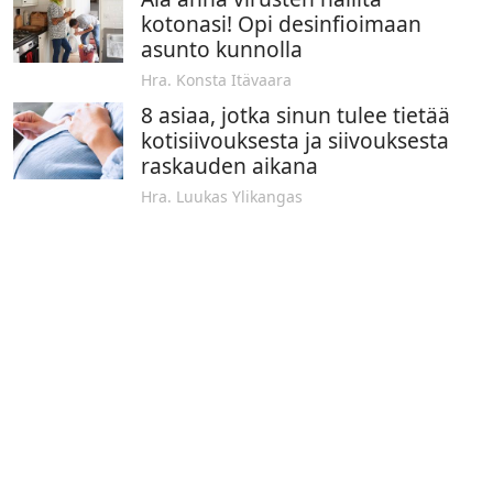
kotonasi! Opi desinfioimaan
asunto kunnolla
Hra. Konsta Itävaara
8 asiaa, jotka sinun tulee tietää
kotisiivouksesta ja siivouksesta
raskauden aikana
Hra. Luukas Ylikangas