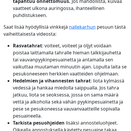
tapahtuu onnettomuus.
Jos mahdollista, kuivaa
vaatteet ulkona auringossa, ihanteellinen
puhdistukseen.
Saat lisää hyödyllisiä vinkkejä
nallekarhun
pesuun tästä
vaiheittaisesta videosta:
Rasvatahrat
: voiteet, voiteet ja öljyt voidaan
poistaa laittamalla tahralle hieman talkkijauhetta
tai vauvanpyykinpesuainetta ja antamalla sen
vaikuttaa muutaman minuutin ajan. Lopulta laita se
pesukoneeseen herkkien vaatteiden ohjelmaan.
Hedelmien ja vihannesten tahrat
: liota kylmässä
vedessä ja hankaa miedolla saippualla. Jos tahra
jatkuu, liota se seoksessa, jossa on sama määrä
vettä ja alkoholia sekä vähän pyykinpesuainetta ja
pese se pesukoneessa vauvanvaatteille sopivalla
pesuaineella.
Tarkista pesuohjeiden
lisäksi annosteluohjeet.
Oikealla annostuksella käytetty pesuaine takaa