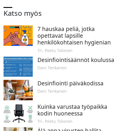
Katso myös
7 hauskaa peliä, jotka
opettavat lapsille
henkilökohtaisen hygienian
Tri. Peetu Tolonen
Desinfiointisäännöt koulussa
Dani Tenkanen
Desinfiointi päiväkodissa
Dani Tenkanen
Kuinka varustaa työpaikka
kodin huoneessa
Tri. Peetu Tolonen
Älä anna virusten hallita