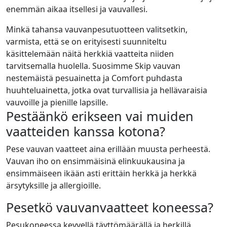
enemmän aikaa itsellesi ja vauvallesi.
Minkä tahansa vauvanpesutuotteen valitsetkin,
varmista, että se on erityisesti suunniteltu
käsittelemään näitä herkkiä vaatteita niiden
tarvitsemalla huolella.
Suosimme Skip vauvan
nestemäistä pesuainetta ja
Comfort puhdasta
huuhteluainetta, jotka ovat turvallisia ja hellävaraisia
vauvoille ja pienille lapsille.
Pestäänkö erikseen vai muiden
vaatteiden kanssa kotona?
Pese vauvan vaatteet aina erillään muusta perheestä.
Vauvan iho on ensimmäisinä elinkuukausina ja
ensimmäiseen ikään asti erittäin herkkä ja herkkä
ärsytyksille ja allergioille.
Pesetkö vauvanvaatteet koneessa?
Pesukoneessa kevyellä täyttömäärällä ja herkillä