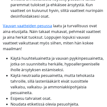
paremmat tulokset ja ehkäisee ärsytystä. Kun
vaatteet on kuivunut hyvin, silitä vaatteet nurinpäin
desinfioidaksesi osat.
Vauvan vaatteiden pesussa
laatu ja turvallisuus ovat
aina etusijalla. Näin takaat mukavat, pehmeät vaatteet
ja aina herkät tuoksut. Loppujen lopuksi vauvasi
vaatteet vaikuttavat myös siihen, miten hän kokee
maailman!
Käytä huuhteluainetta ja vauvan pyykinpesuainetta,
jotka on suunniteltu herkälle, hypoallergeeniselle
iholle ärsytyksen estämiseksi.
Käytä neutraalia pesuainetta, mutta tehokasta
tahroille, sillä lastenlääkärit eivät suosittele
valkaisu, valkaisu- ja ammoniakkipohjaisia
pesuaineita.
Esipesu tahraiset osat.
Noudata etiketissä olevia pesuohjeita.