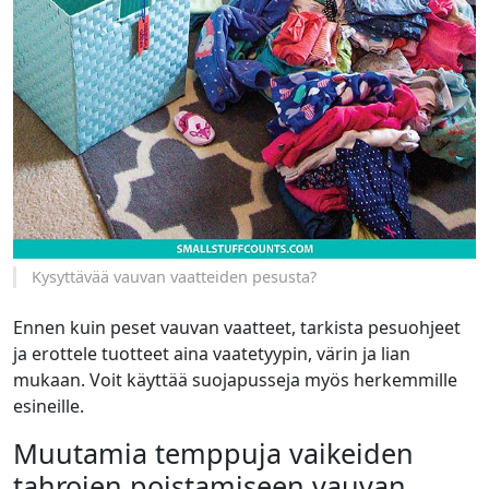
Kysyttävää vauvan vaatteiden pesusta?
Ennen kuin peset vauvan vaatteet, tarkista pesuohjeet
ja erottele tuotteet aina vaatetyypin, värin ja lian
mukaan. Voit käyttää suojapusseja myös herkemmille
esineille.
Muutamia temppuja vaikeiden
tahrojen poistamiseen vauvan