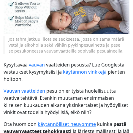
Jos tahra jatkuu, liota se seoksessa, jossa on sama määrä
vettä ja alkoholia sekä vähän pyykinpesuainetta ja pese
se pesukoneessa vauvanvaatteille sopivalla pesuaineella.
Kysyttävää
vauvan
vaatteiden pesusta? Lue Googlesta
vastaukset kysymyksiisi ja
käytännön vinkkejä
pienten
hoitoon.
Vauvan vaatteiden
pesu on erityistä huolellisuutta
vaativa tehtävä. Etenkin muutaman ensimmäisen
kiireisen kuukauden aikana yksinkertaiset ja hyödylliset
vinkit ovat todella hyödyllisiä, eikö niin?
Ota huomioon
käytännölliset neuvomme
kuinka
pestä
vauvanvaatteet tehokkaasti
ja järjestelmällisesti ja jää