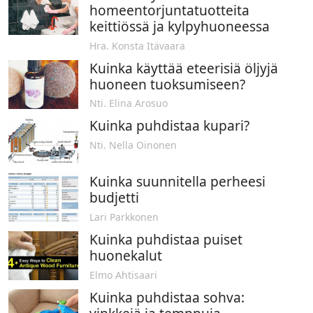
homeentorjuntatuotteita
keittiössä ja kylpyhuoneessa
Hra. Konsta Itävaara
Kuinka käyttää eteerisiä öljyjä
huoneen tuoksumiseen?
Nti. Elina Arosuo
Kuinka puhdistaa kupari?
Nti. Nella Oinonen
Kuinka suunnitella perheesi
budjetti
Lari Parkkonen
Kuinka puhdistaa puiset
huonekalut
Elmo Ahtisaari
Kuinka puhdistaa sohva: