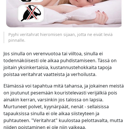
Pyyhi veritahrat hieromisen sijaan, jotta ne eivät leviä
pinnalle.
Jos sinulla on verenvuotoa tai viiltoa, sinulla ei
todennäköisesti ole aikaa puhdistamiseen. Tässä on
joitain yksinkertaisia, kustannustehokkaita tapoja
poistaa veritahrat vaatteista ja verhoilusta.
Elämässä voi tapahtua mitä tahansa, ja jokainen meistä
on joutunut pesemään kouristelevasti verijälkiä pois
ainakin kerran, varsinkin jos talossa on lapsia.
Murtuneet polvet, kyynärpäät, nenät - sellaisissa
tapauksissa sinulla ei ole aikaa siisteyteen ja
puhtauteen. "Veritahrat" kuulostaa pelottavalta, mutta
niiden poistaminen ei ole niin vaikeaa.