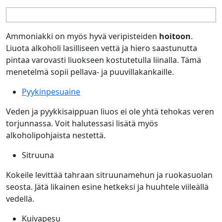
Ammoniakki on myös hyvä veripisteiden
hoitoon
.
Liuota alkoholi lasilliseen vettä ja hiero saastunutta
pintaa varovasti liuokseen kostutetulla liinalla. Tämä
menetelmä sopii pellava- ja puuvillakankaille.
Pyykinpesuaine
Veden ja pyykkisaippuan liuos ei ole yhtä tehokas veren
torjunnassa. Voit halutessasi lisätä myös
alkoholipohjaista nestettä.
Sitruuna
Kokeile levittää tahraan sitruunamehun ja ruokasuolan
seosta. Jätä likainen esine hetkeksi ja huuhtele viileällä
vedellä.
Kuivapesu