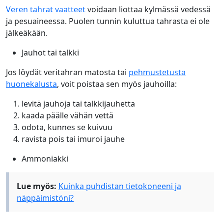
Veren tahrat vaatteet
voidaan liottaa kylmässä vedessä
ja pesuaineessa. Puolen tunnin kuluttua tahrasta ei ole
jälkeäkään.
Jauhot tai talkki
Jos löydät veritahran matosta tai
pehmustetusta
huonekalusta
, voit poistaa sen myös jauhoilla:
levitä jauhoja tai talkkijauhetta
kaada päälle vähän vettä
odota, kunnes se kuivuu
ravista pois tai imuroi jauhe
Ammoniakki
Lue myös:
Kuinka puhdistan tietokoneeni ja
näppäimistöni?