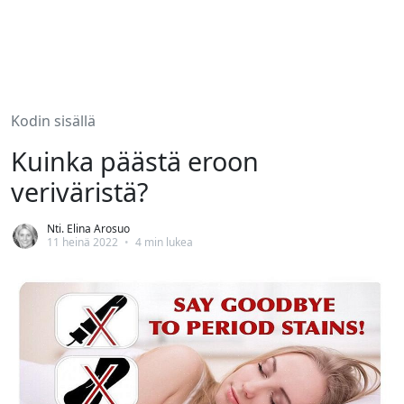
Kodin sisällä
Kuinka päästä eroon
veriväristä?
Nti. Elina Arosuo
11 heinä 2022
•
4 min lukea