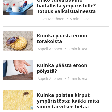
haitallista ympäristölle?
Totuus valkaisuaineesta
Lukas Möttönen
•
5 min lukea
Kuinka päästä eroon
torakoista
Aapeli Ahonen
•
3 min lukea
Kuinka päästä eroon
pölystä?
Aapeli Ahonen
•
5 min lukea
Kuinka poistaa kirput
ympäristöstä: kaikki mitä
sinun tarvitsee tietää