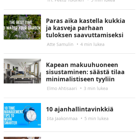
Paras aika kastella kukkia
ja kasveja parhaan
tuloksen saavuttamiseksi
Atte Samulin
•
4 min lukea
Kapean makuuhuoneen
sisustaminen: säästä tilaa
minimalistiseen tyyliin
Elmo Ahtisaari
•
3 min lukea
10 ajanhallintavinkkiä
Iita Jaakonmaa
•
5 min lukea