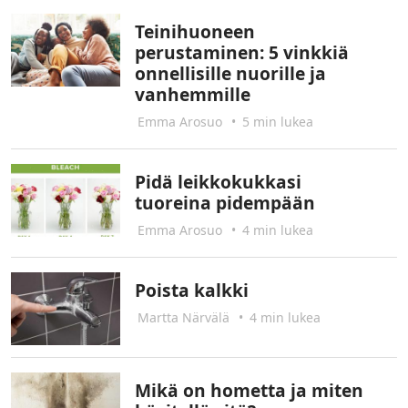
Teinihuoneen
perustaminen: 5 vinkkiä
onnellisille nuorille ja
vanhemmille
Emma Arosuo
•
5 min lukea
Pidä leikkokukkasi
tuoreina pidempään
Emma Arosuo
•
4 min lukea
Poista kalkki
Martta Närvälä
•
4 min lukea
Mikä on hometta ja miten