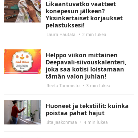
Likaantuvatko vaatteet
konepesun jälkeen?
Yksinkertaiset korjaukset
pelastuksesi!
Laura Hautala
•
2 min lukea
Helppo viikon mittainen
Deepavali-siivouskalenteri,
joka saa kotisi loistamaan
tämän valon juhlan!
Reeta Tammisto
•
3 min lukea
Huoneet ja tekstiilit: kuinka
poistaa pahat hajut
Iita Jaakonmaa
•
4 min lukea