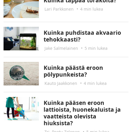
Kuinka tappaa torakoita?
Lari Parkkonen
•
4 min lukea
Kuinka puhdistaa akvaario
tehokkaasti?
Jake Salmelainen
•
5 min lukea
Kuinka päästä eroon
pölypunkeista?
Kauto Jaakkonen
•
4 min lukea
Kuinka pääsen eroon
lattioista, huonekaluista ja
vaatteista olevista
hiuksista?
Tri. Peetu Tolonen
•
5 min lukea