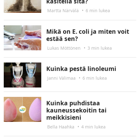
käsitellä sitä?
Martta Närvälä
•
6 min lukea
Mikä on E. coli ja miten voit
estää sen?
Lukas Möttönen
•
3 min lukea
Kuinka pestä linoleumi
Janni Välimaa
•
6 min lukea
Kuinka puhdistaa
kauneussekoitin tai
meikkisieni
Bella Haahka
•
4 min lukea