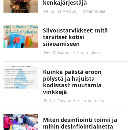
kenkäjärjestäjä
Nti. Elina Arosuo
•
3 min lukea
Siivoustarvikkeet: mitä
tarvitset kotisi
siivoamiseen
Nea Masanen
•
2 min lukea
Kuinka päästä eroon
pölystä ja hajuista
kodissasi: muutamia
vinkkejä
Petteri Toivanen
•
4 min lukea
Miten desinfiointi toimii ja
mihin desinfiointiainetta