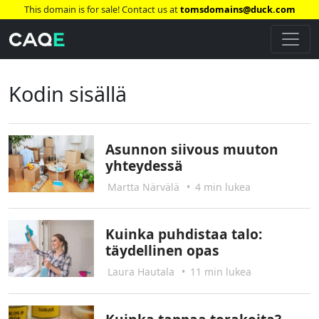
This domain is for sale! Contact us at
tomsdomains@duck.com
Kodin sisällä
Asunnon siivous muuton
yhteydessä
Martta Närvälä
•
4 min lukea
Kuinka puhdistaa talo:
täydellinen opas
Laura Hautala
•
11 min lukea