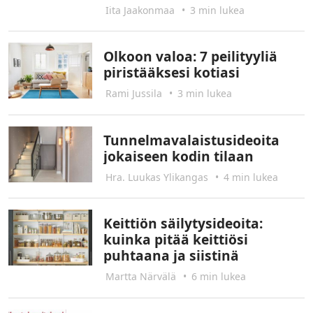
Iita Jaakonmaa
•
3 min lukea
Olkoon valoa: 7 peilityyliä
piristääksesi kotiasi
Rami Jussila
•
3 min lukea
Tunnelmavalaistusideoita
jokaiseen kodin tilaan
Hra. Luukas Ylikangas
•
4 min lukea
Keittiön säilytysideoita:
kuinka pitää keittiösi
puhtaana ja siistinä
Martta Närvälä
•
6 min lukea