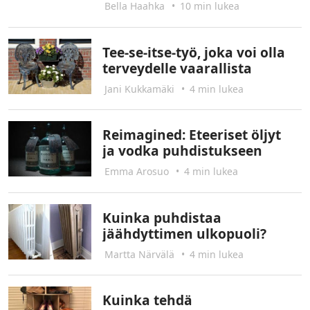
Bella Haahka
•
10 min lukea
Tee-se-itse-työ, joka voi olla
terveydelle vaarallista
Jani Kukkamäki
•
4 min lukea
Reimagined: Eteeriset öljyt
ja vodka puhdistukseen
Emma Arosuo
•
4 min lukea
Kuinka puhdistaa
jäähdyttimen ulkopuoli?
Martta Närvälä
•
4 min lukea
Kuinka tehdä