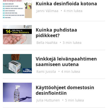
Kuinka desinfioida kotona
Janni Välimaa
•
4 min lukea
Kuinka puhdistaa
pidikkeet?
Bella Haahka
•
3 min lukea
Vinkkejä leivänpaahtimen
saamiseen uutena
Rami Jussila
•
4 min lukea
Käyttöohjeet domestosin
desinfiointiin
Julia Huttunen
•
5 min lukea