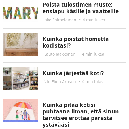
Poista tulostimen muste:
ensiapu käsille ja vaatteille
Jake Salmelainen
•
4 min lukea
Kuinka poistat hometta
kodistasi?
Kauto Jaakkonen
•
4 min lukea
Kuinka järjestää koti?
Nti. Elina Arosuo
•
4 min lukea
Kuinka pitää kotisi
puhtaana ilman, että sinun
tarvitsee erottaa parasta
ystävääsi