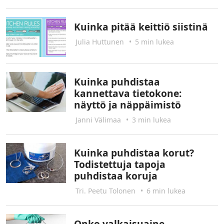
Kuinka pitää keittiö siistinä
Julia Huttunen
•
5 min lukea
Kuinka puhdistaa
kannettava tietokone:
näyttö ja näppäimistö
Janni Välimaa
•
3 min lukea
Kuinka puhdistaa korut?
Todistettuja tapoja
puhdistaa koruja
Tri. Peetu Tolonen
•
6 min lukea
Onko valkaisuaine