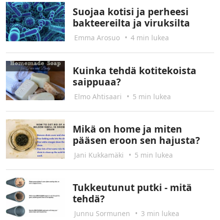
Suojaa kotisi ja perheesi
bakteereilta ja viruksilta
Emma Arosuo
•
4 min lukea
Kuinka tehdä kotitekoista
saippuaa?
Elmo Ahtisaari
•
5 min lukea
Mikä on home ja miten
pääsen eroon sen hajusta?
Jani Kukkamäki
•
5 min lukea
Tukkeutunut putki - mitä
tehdä?
Junnu Sormunen
•
3 min lukea