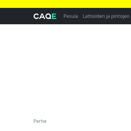
Pesula
Lattioiden ja pintojen
Perhe