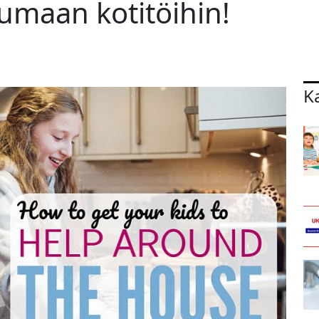
tumaan kotitöihin!
K