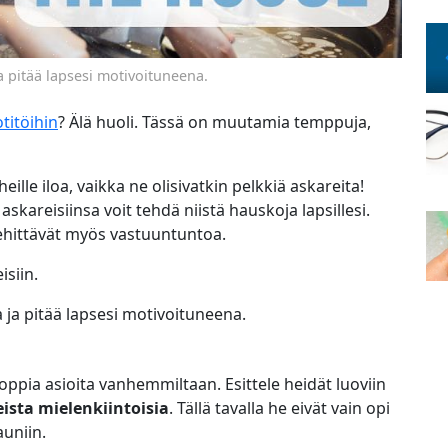
ja pitää lapsesi motivoituneena.
titöihin
? Älä huoli. Tässä on muutamia temppuja,
eille iloa, vaikka ne olisivatkin pelkkiä askareita!
 askareisiinsa voit tehdä niistä hauskoja lapsillesi.
 kehittävät myös vastuuntuntoa.
isiin.
a ja pitää lapsesi motivoituneena.
ppia asioita vanhemmiltaan. Esittele heidät luoviin
ista mielenkiintoisia
. Tällä tavalla he eivät vain opi
auniin.