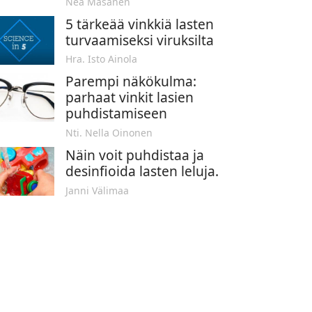
Nea Masanen
5 tärkeää vinkkiä lasten
turvaamiseksi viruksilta
Hra. Isto Ainola
Parempi näkökulma:
parhaat vinkit lasien
puhdistamiseen
Nti. Nella Oinonen
Näin voit puhdistaa ja
desinfioida lasten leluja.
Janni Välimaa