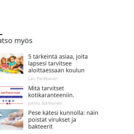
atso myös
5 tärkeintä asiaa, joita
lapsesi tarvitsee
aloittaessaan koulun
Lari Parkkonen
Mitä tarvitset
kotikaranteeniin.
Junnu Sormunen
Pese kätesi kunnolla: näin
poistat virukset ja
bakteerit