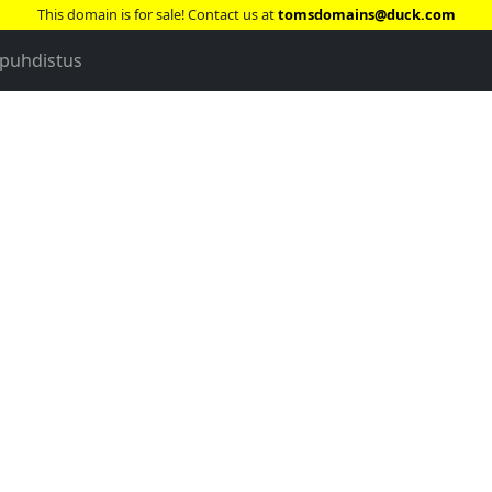
This domain is for sale! Contact us at
tomsdomains@duck.com
 puhdistus