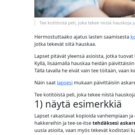
Tee kotitöistä peli, joka tekee niistä hauskoja 
Hermostuttaako ajatus lasten saamisesta
ko
jotka tekevät siitä hauskaa.
Lapset pitävät yleensä asioista, jotka tuovat h
Kyllä, lisäämällä hauskaa heidän päivittäisiin
Tällä tavalla he eivät vain tee töitään, vaan
Näin saat
lapsesi
mukaan päivittäisiin askare
Tee kotitöistä peli, joka tekee niistä hauskoj
1) näytä esimerkkiä
Lapset rakastavat kopioida vanhempiaan ja o
hakkereihin ja tee-se-itse
tehdäksesi askare
uusia asioita, vaan myös tekevät kodistasi k