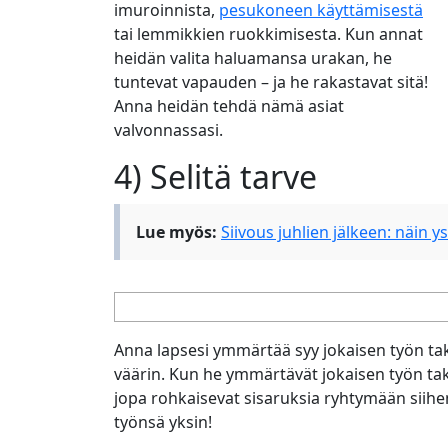
imuroinnista,
pesukoneen käyttämisestä
tai lemmikkien ruokkimisesta. Kun annat
heidän valita haluamansa urakan, he
tuntevat vapauden – ja he rakastavat sitä!
Anna heidän tehdä nämä asiat
valvonnassasi.
4) Selitä tarve
Lue myös:
Siivous juhlien jälkeen: näin y
Anna lapsesi ymmärtää syy jokaisen työn taka
väärin. Kun he ymmärtävät jokaisen työn taka
jopa rohkaisevat sisaruksia ryhtymään siih
työnsä yksin!