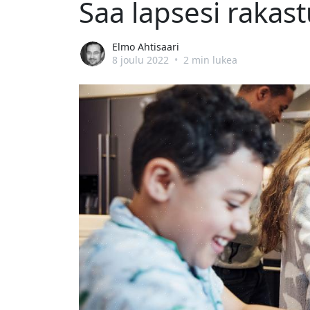
Saa lapsesi rakas
Elmo Ahtisaari
8 joulu 2022
•
2 min lukea