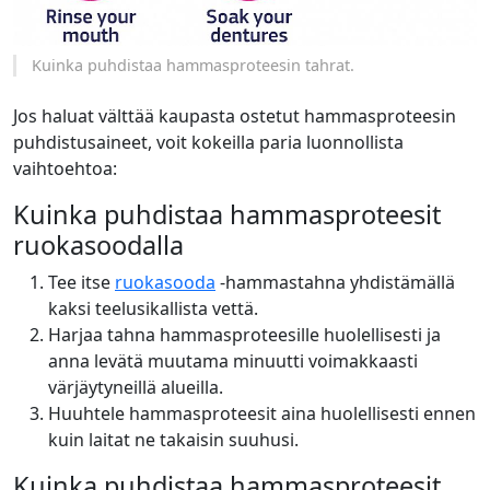
Kuinka puhdistaa hammasproteesin tahrat.
Jos haluat välttää kaupasta ostetut hammasproteesin
puhdistusaineet, voit kokeilla paria luonnollista
vaihtoehtoa:
Kuinka puhdistaa hammasproteesit
ruokasoodalla
Tee itse
ruokasooda
-hammastahna yhdistämällä
kaksi teelusikallista vettä.
Harjaa tahna hammasproteesille huolellisesti ja
anna levätä muutama minuutti voimakkaasti
värjäytyneillä alueilla.
Huuhtele hammasproteesit aina huolellisesti ennen
kuin laitat ne takaisin suuhusi.
Kuinka puhdistaa hammasproteesit