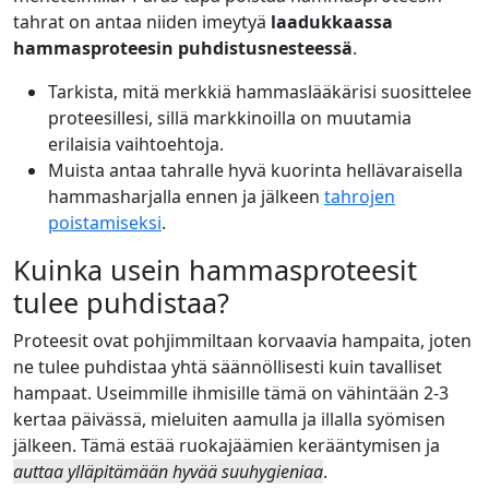
tahrat on antaa niiden imeytyä
laadukkaassa
hammasproteesin puhdistusnesteessä
.
Tarkista, mitä merkkiä hammaslääkärisi suosittelee
proteesillesi, sillä markkinoilla on muutamia
erilaisia vaihtoehtoja.
Muista antaa tahralle hyvä kuorinta hellävaraisella
hammasharjalla ennen ja jälkeen
tahrojen
poistamiseksi
.
Kuinka usein hammasproteesit
tulee puhdistaa?
Proteesit ovat pohjimmiltaan korvaavia hampaita, joten
ne tulee puhdistaa yhtä säännöllisesti kuin tavalliset
hampaat. Useimmille ihmisille tämä on vähintään 2-3
kertaa päivässä, mieluiten aamulla ja illalla syömisen
jälkeen. Tämä estää ruokajäämien kerääntymisen ja
auttaa ylläpitämään hyvää suuhygieniaa
.