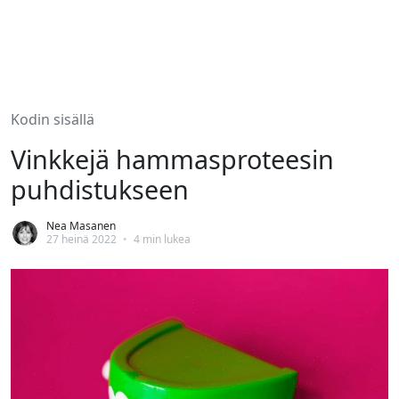
Kodin sisällä
Vinkkejä hammasproteesin
puhdistukseen
Nea Masanen
27 heinä 2022
•
4 min lukea