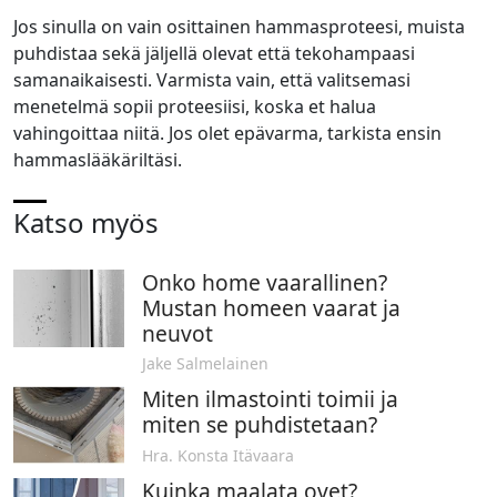
Jos sinulla on vain osittainen hammasproteesi, muista
puhdistaa sekä jäljellä olevat että tekohampaasi
samanaikaisesti. Varmista vain, että valitsemasi
menetelmä sopii proteesiisi, koska et halua
vahingoittaa niitä. Jos olet epävarma, tarkista ensin
hammaslääkäriltäsi.
Katso myös
Onko home vaarallinen?
Mustan homeen vaarat ja
neuvot
Jake Salmelainen
Miten ilmastointi toimii ja
miten se puhdistetaan?
Hra. Konsta Itävaara
Kuinka maalata ovet?