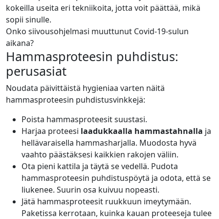
kokeilla useita eri tekniikoita, jotta voit päättää, mikä
sopii sinulle.
Onko siivousohjelmasi muuttunut Covid-19-sulun
aikana?
Hammasproteesin puhdistus:
perusasiat
Noudata päivittäistä hygieniaa varten näitä
hammasproteesin puhdistusvinkkejä:
Poista hammasproteesit suustasi.
Harjaa proteesi
laadukkaalla hammastahnalla
ja
hellävaraisella hammasharjalla. Muodosta hyvä
vaahto päästäksesi kaikkien rakojen väliin.
Ota pieni kattila ja täytä se vedellä. Pudota
hammasproteesin puhdistuspöytä ja odota, että se
liukenee. Suurin osa kuivuu nopeasti.
Jätä hammasproteesit ruukkuun imeytymään.
Paketissa kerrotaan, kuinka kauan proteeseja tulee