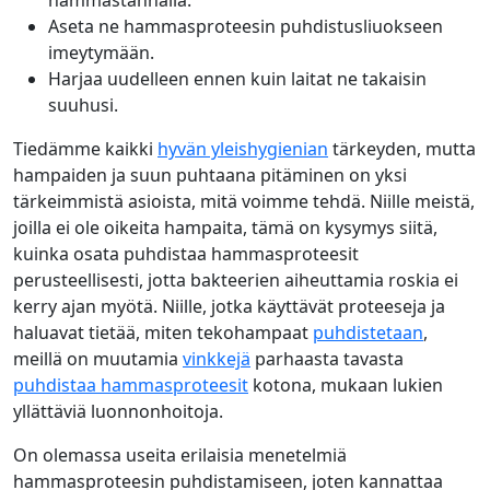
Aseta ne hammasproteesin puhdistusliuokseen
imeytymään.
Harjaa uudelleen ennen kuin laitat ne takaisin
suuhusi.
Tiedämme kaikki
hyvän yleishygienian
tärkeyden, mutta
hampaiden ja suun puhtaana pitäminen on yksi
tärkeimmistä asioista, mitä voimme tehdä. Niille meistä,
joilla ei ole oikeita hampaita, tämä on kysymys siitä,
kuinka osata puhdistaa hammasproteesit
perusteellisesti, jotta bakteerien aiheuttamia roskia ei
kerry ajan myötä. Niille, jotka käyttävät proteeseja ja
haluavat tietää, miten tekohampaat
puhdistetaan
,
meillä on muutamia
vinkkejä
parhaasta tavasta
puhdistaa hammasproteesit
kotona, mukaan lukien
yllättäviä luonnonhoitoja.
On olemassa useita erilaisia menetelmiä
hammasproteesin puhdistamiseen, joten kannattaa