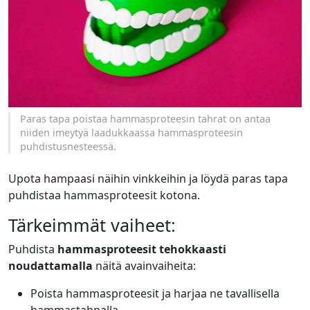
Paras tapa poistaa hammasproteesin tahrat on antaa
niiden imeytyä laadukkaassa hammasproteesin
puhdistusnesteessä.
Upota hampaasi näihin vinkkeihin ja löydä paras tapa
puhdistaa hammasproteesit kotona.
Tärkeimmät vaiheet:
Puhdista
hammasproteesit tehokkaasti
noudattamalla
näitä avainvaiheita:
Poista hammasproteesit ja harjaa ne tavallisella
hammastahnalla.