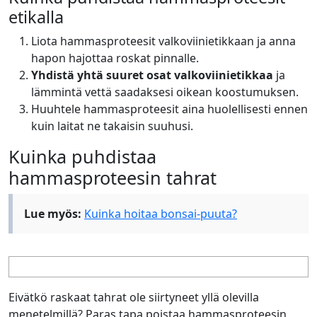
etikalla
Liota hammasproteesit valkoviinietikkaan ja anna
hapon hajottaa roskat pinnalle.
Yhdistä yhtä suuret osat valkoviinietikkaa
ja
lämmintä vettä saadaksesi oikean koostumuksen.
Huuhtele hammasproteesit aina huolellisesti ennen
kuin laitat ne takaisin suuhusi.
Kuinka puhdistaa
hammasproteesin tahrat
Lue myös:
Kuinka hoitaa bonsai-puuta?
Eivätkö raskaat tahrat ole siirtyneet yllä olevilla
menetelmillä? Paras tapa poistaa hammasproteesin