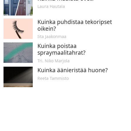
Laura Hautala
Kuinka puhdistaa tekoripset
oikein?
Iita Jaakonmaa
Kuinka poistaa
spraymaalitahrat?
Tri. Niko Marjola
Kuinka äänieristää huone?
Reeta Tammisto