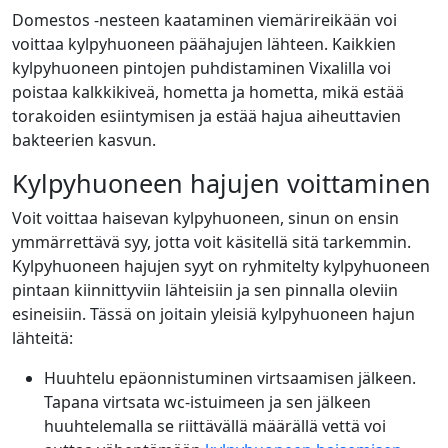
Domestos
-nesteen kaataminen viemärireikään voi
voittaa kylpyhuoneen päähajujen lähteen. Kaikkien
kylpyhuoneen pintojen puhdistaminen
Vixalilla
voi
poistaa kalkkikiveä, hometta ja hometta, mikä estää
torakoiden esiintymisen ja estää hajua aiheuttavien
bakteerien kasvun.
Kylpyhuoneen hajujen voittaminen
Voit voittaa haisevan kylpyhuoneen, sinun on ensin
ymmärrettävä syy, jotta voit käsitellä sitä tarkemmin.
Kylpyhuoneen hajujen syyt on ryhmitelty kylpyhuoneen
pintaan kiinnittyviin lähteisiin ja sen pinnalla oleviin
esineisiin. Tässä on joitain yleisiä kylpyhuoneen hajun
lähteitä:
Huuhtelu epäonnistuminen virtsaamisen jälkeen.
Tapana virtsata wc-istuimeen ja sen jälkeen
huuhtelemalla se riittävällä määrällä vettä voi