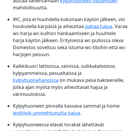
auttaa vähentämään
kylpyhuoneen haisemisen
mahdollisuutta.
WC, jota ei huuhdella kokonaan käytön jälkeen, voi
houkutella kärpäsiä ja aiheuttaa
pahaa hajua
. Varaa
wc-harja wc-kulhon hankaamiseen ja huuhtele
harja käytön jälkeen. Erityisessä wc-pullossa oleva
Domestos soveltuu sekä istuma-wc-tiloihin että wc-
harjojen pesuun.
Kalkkikuori lattioissa, seinissä,
suihkukahvoissa
,
kylpyammeissa, pesualtaissa ja
kylpyhuonehanoissa
on mukava pesä bakteereille,
jotka ajan myötä myös aiheuttavat hajua ja
värimuutoksia.
Kylpyhuoneen pinnalla kasvava sammal ja home
levittivät ummehtunutta hajua
.
Kylpyhuoneessa elävät torakat lähettävät