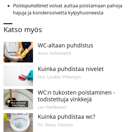
Poistopuhaltimet
voivat auttaa poistamaan pahoja
hajuja ja kondenssivettä kylpyhuoneesta
Katso myös
WC-altaan puhdistus
Annu Halmelahti
Kuinka puhdistaa nivelet
Hra. Luukas Ylikangas
WC:n tukosten poistaminen -
todistettuja vinkkejä
Lari Parkkonen
Kuinka puhdistaa wc?
Tri. Peetu Tolonen