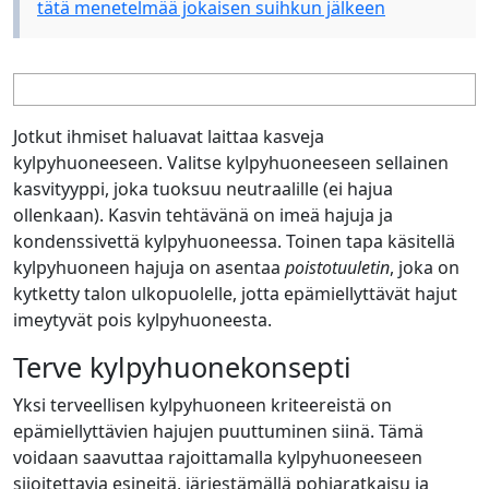
tätä menetelmää jokaisen suihkun jälkeen
Jotkut ihmiset haluavat laittaa kasveja
kylpyhuoneeseen. Valitse kylpyhuoneeseen sellainen
kasvityyppi, joka tuoksuu neutraalille (ei hajua
ollenkaan). Kasvin tehtävänä on imeä hajuja ja
kondenssivettä kylpyhuoneessa. Toinen tapa käsitellä
kylpyhuoneen hajuja on asentaa
poistotuuletin
, joka on
kytketty talon ulkopuolelle, jotta epämiellyttävät hajut
imeytyvät pois kylpyhuoneesta.
Terve kylpyhuonekonsepti
Yksi terveellisen kylpyhuoneen kriteereistä on
epämiellyttävien hajujen puuttuminen siinä. Tämä
voidaan saavuttaa rajoittamalla kylpyhuoneeseen
sijoitettavia esineitä, järjestämällä pohjaratkaisu ja