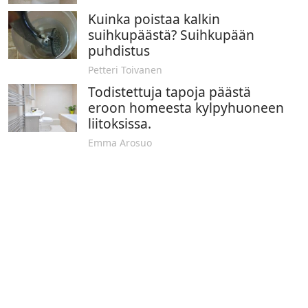
Kuinka poistaa kalkin
suihkupäästä? Suihkupään
puhdistus
Petteri Toivanen
Todistettuja tapoja päästä
eroon homeesta kylpyhuoneen
liitoksissa.
Emma Arosuo