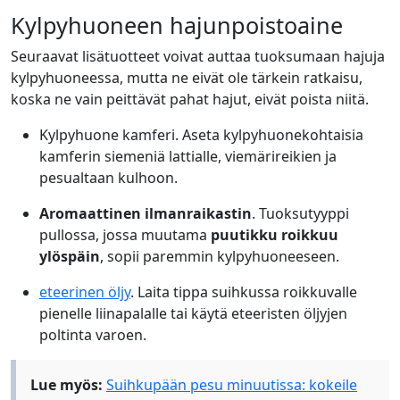
Kylpyhuoneen hajunpoistoaine
Seuraavat lisätuotteet voivat auttaa tuoksumaan hajuja
kylpyhuoneessa, mutta ne eivät ole tärkein ratkaisu,
koska ne vain peittävät pahat hajut, eivät poista niitä.
Kylpyhuone kamferi. Aseta kylpyhuonekohtaisia
kamferin siemeniä lattialle, viemärireikien ja
pesualtaan kulhoon.
Aromaattinen ilmanraikastin
. Tuoksutyyppi
pullossa, jossa muutama
puutikku roikkuu
ylöspäin
, sopii paremmin kylpyhuoneeseen.
eteerinen öljy
. Laita tippa suihkussa roikkuvalle
pienelle liinapalalle tai käytä eteeristen öljyjen
poltinta varoen.
Lue myös:
Suihkupään pesu minuutissa: kokeile