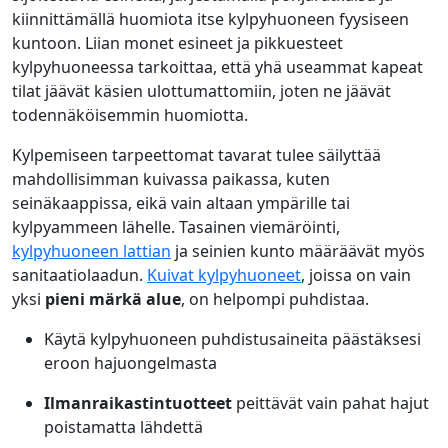
kiinnittämällä huomiota itse kylpyhuoneen fyysiseen
kuntoon. Liian monet esineet ja pikkuesteet
kylpyhuoneessa tarkoittaa, että yhä useammat kapeat
tilat jäävät käsien ulottumattomiin, joten ne jäävät
todennäköisemmin huomiotta.
Kylpemiseen tarpeettomat tavarat tulee säilyttää
mahdollisimman kuivassa paikassa, kuten
seinäkaappissa, eikä vain altaan ympärille tai
kylpyammeen lähelle. Tasainen viemäröinti,
kylpyhuoneen lattian
ja seinien kunto määräävät myös
sanitaatiolaadun.
Kuivat kylpyhuoneet
, joissa on vain
yksi
pieni märkä alue
, on helpompi puhdistaa.
Käytä kylpyhuoneen puhdistusaineita päästäksesi
eroon hajuongelmasta
Ilmanraikastintuotteet
peittävät vain pahat hajut
poistamatta lähdettä