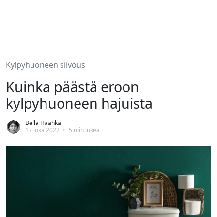
Kylpyhuoneen siivous
Kuinka päästä eroon
kylpyhuoneen hajuista
Bella Haahka
17 loka 2022
•
5 min lukea