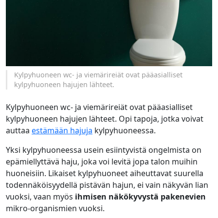
Kylpyhuoneen wc- ja viemärireiät ovat pääasialliset
kylpyhuoneen hajujen lähteet.
Kylpyhuoneen wc- ja viemärireiät ovat pääasialliset
kylpyhuoneen hajujen lähteet. Opi tapoja, jotka voivat
auttaa
estämään hajuja
kylpyhuoneessa.
Yksi kylpyhuoneessa usein esiintyvistä ongelmista on
epämiellyttävä haju, joka voi levitä jopa talon muihin
huoneisiin. Likaiset kylpyhuoneet aiheuttavat suurella
todennäköisyydellä pistävän hajun, ei vain näkyvän lian
vuoksi, vaan myös
ihmisen näkökyvystä pakenevien
mikro-organismien vuoksi.