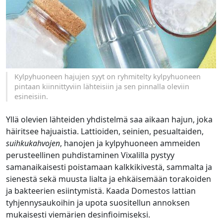
Kylpyhuoneen hajujen syyt on ryhmitelty kylpyhuoneen
pintaan kiinnittyviin lähteisiin ja sen pinnalla oleviin
esineisiin.
Yllä olevien lähteiden yhdistelmä saa aikaan hajun, joka
häiritsee hajuaistia. Lattioiden, seinien, pesualtaiden,
suihkukahvojen
, hanojen ja kylpyhuoneen ammeiden
perusteellinen puhdistaminen Vixalilla pystyy
samanaikaisesti poistamaan kalkkikivestä, sammalta ja
sienestä sekä muusta lialta ja ehkäisemään torakoiden
ja bakteerien esiintymistä. Kaada Domestos lattian
tyhjennysaukoihin ja upota suositellun annoksen
mukaisesti viemärien desinfioimiseksi.