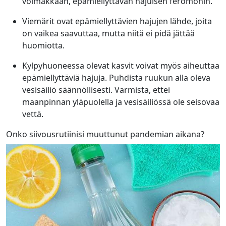
voimakkaan, epämiellyttävän hajuisen feromonin.
Viemärit ovat epämiellyttävien hajujen lähde, joita
on vaikea saavuttaa, mutta niitä ei pidä jättää
huomiotta.
Kylpyhuoneessa olevat kasvit voivat myös aiheuttaa
epämiellyttäviä hajuja. Puhdista ruukun alla oleva
vesisäiliö säännöllisesti. Varmista, ettei
maanpinnan yläpuolella ja vesisäiliössä ole seisovaa
vettä.
Onko siivousrutiinisi muuttunut pandemian aikana?