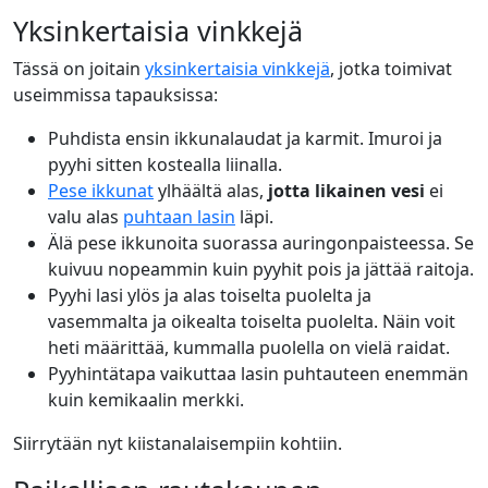
Yksinkertaisia vinkkejä
Tässä on joitain
yksinkertaisia vinkkejä
, jotka toimivat
useimmissa tapauksissa:
Puhdista ensin ikkunalaudat ja karmit. Imuroi ja
pyyhi sitten kostealla liinalla.
Pese ikkunat
ylhäältä alas,
jotta likainen vesi
ei
valu alas
puhtaan lasin
läpi.
Älä pese ikkunoita suorassa auringonpaisteessa. Se
kuivuu nopeammin kuin pyyhit pois ja jättää raitoja.
Pyyhi lasi ylös ja alas toiselta puolelta ja
vasemmalta ja oikealta toiselta puolelta. Näin voit
heti määrittää, kummalla puolella on vielä raidat.
Pyyhintätapa vaikuttaa lasin puhtauteen enemmän
kuin kemikaalin merkki.
Siirrytään nyt kiistanalaisempiin kohtiin.