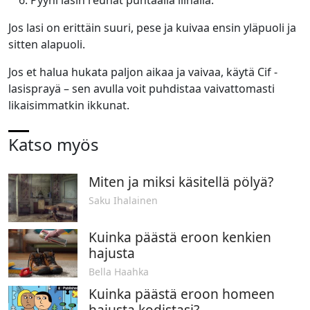
Jos lasi on erittäin suuri, pese ja kuivaa ensin yläpuoli ja
sitten alapuoli.
Jos et halua hukata paljon aikaa ja vaivaa, käytä
Cif
-
lasisprayä – sen avulla voit puhdistaa vaivattomasti
likaisimmatkin ikkunat.
Katso myös
Miten ja miksi käsitellä pölyä?
Saku Ihalainen
Kuinka päästä eroon kenkien
hajusta
Bella Haahka
Kuinka päästä eroon homeen
hajusta kodistasi?