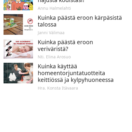
Annu Halmelahti
Kuinka päästä eroon kärpäsistä
talossa
Janni Välimaa
Kuinka päästä eroon
veriväristä?
Nti. Elina Arosuo
Kuinka käyttää
homeentorjuntatuotteita
keittiössä ja kylpyhuoneessa
Hra. Konsta Itävaara