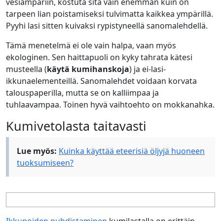
vesiämpäriin, kostuta sitä vain enemmän kuin on
tarpeen lian poistamiseksi tulvimatta kaikkea ympärillä.
Pyyhi lasi sitten kuivaksi rypistyneellä sanomalehdellä.
Tämä menetelmä ei ole vain halpa, vaan myös
ekologinen. Sen haittapuoli on kyky tahrata kätesi
musteella (
käytä kumihanskoja
) ja ei-lasi-
ikkunaelementeillä. Sanomalehdet voidaan korvata
talouspaperilla, mutta se on kalliimpaa ja
tuhlaavampaa. Toinen hyvä vaihtoehto on mokkanahka.
Kumivetolasta taitavasti
Lue myös:
Kuinka käyttää eteerisiä öljyjä huoneen
tuoksumiseen?
Ikkunoiden puhdistaminen
kumilastalla on erittäin