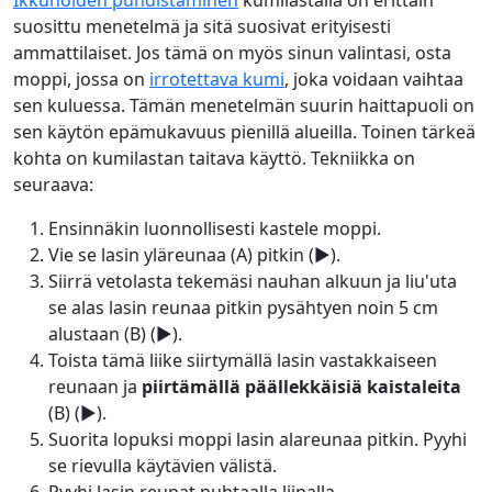
suosittu menetelmä ja sitä suosivat erityisesti
ammattilaiset. Jos tämä on myös sinun valintasi, osta
moppi, jossa on
irrotettava kumi
, joka voidaan vaihtaa
sen kuluessa. Tämän menetelmän suurin haittapuoli on
sen käytön epämukavuus pienillä alueilla. Toinen tärkeä
kohta on kumilastan taitava käyttö. Tekniikka on
seuraava:
Ensinnäkin luonnollisesti kastele moppi.
Vie se lasin yläreunaa (A) pitkin (►).
Siirrä vetolasta tekemäsi nauhan alkuun ja liu'uta
se alas lasin reunaa pitkin pysähtyen noin 5 cm
alustaan (B) (►).
Toista tämä liike siirtymällä lasin vastakkaiseen
reunaan ja
piirtämällä päällekkäisiä kaistaleita
(B) (►).
Suorita lopuksi moppi lasin alareunaa pitkin. Pyyhi
se rievulla käytävien välistä.
Pyyhi lasin reunat puhtaalla liinalla.